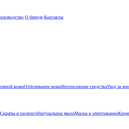
роизводство
О бренде
Контакты
лемной кожи
Отбеливание кожи
Интенсивные средства
Уход за зон
Скрабы и пилинги
Натуральное мыло
Маски и обертывание
Крем