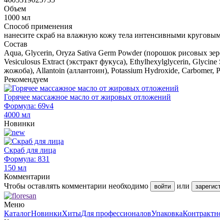
Объем
1000 мл
Способ применения
нанесите скраб на влажную кожу тела интенсивными круговы
Состав
Aqua, Glycerin, Oryza Sativa Germ Powder (порошок рисовых зерен)
Vesiculosus Extract (экстракт фукуса), Ethylhexylglycerin, Glyci
жожоба), Allantoin (аллантоин), Potassium Hydroxide, Carbomer, 
Рекомендуем
Горячее массажное масло от жировых отложений
Формула: 69v4
4000 мл
Новинки
Скраб для лица
Формула: 831
150 мл
Комментарии
Чтобы оставлять комментарии необходимо
или
войти
зарегис
Меню
Каталог
Новинки
Хиты
Для профессионалов
Упаковка
Контрактн