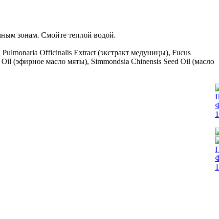
ным зонам. Смойте теплой водой.
Pulmonaria Officinalis Extract (экстракт медуницы), Fucus
rb Oil (эфирное масло мяты), Simmondsia Chinensis Seed Oil (масло
Ш
Ф
1
Ф
1