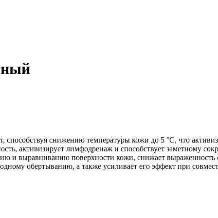
тный
, способствуя снижению температуры кожи до 5 °C, что активи
сть, активизирует лимфодренаж и способствует заметному сок
ению и выравниванию поверхности кожи, снижает выраженность 
олодному обертыванию, а также усиливает его эффект при совме