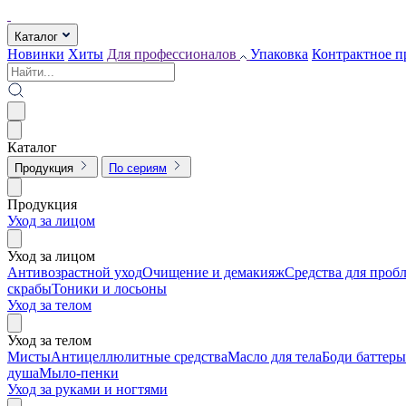
Каталог
Новинки
Хиты
Для профессионалов
Упаковка
Контрактное п
Каталог
Продукция
По сериям
Продукция
Уход за лицом
Уход за лицом
Антивозрастной уход
Очищение и демакияж
Средства для проб
скрабы
Тоники и лосьоны
Уход за телом
Уход за телом
Мисты
Антицеллюлитные средства
Масло для тела
Боди баттеры
душа
Мыло-пенки
Уход за руками и ногтями