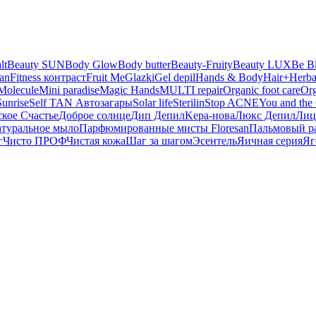
lt
Beauty SUN
Body Glow
Body butter
Beauty-Fruity
Beauty LUX
Be B
san
Fitness контраст
Fruit Me
Glazki
Gel depil
Hands & Body
Hair+
Herba
Molecule
Mini paradise
Magic Hands
MULTI repair
Organic foot care
Or
Sunrise
Self TAN Автозагары
Solar life
Sterilin
Stop ACNE
You and the 
ское Счастье
Доброе солнце
Дип Депил
Kepa-нова
Люкс Депил
Лиц
туральное мыло
Парфюмированные мисты Floresan
Пальмовый р
г
Чисто ПРОФ
Чистая кожа
Шаг за шагом
Эсентель
Яичная серия
Яг