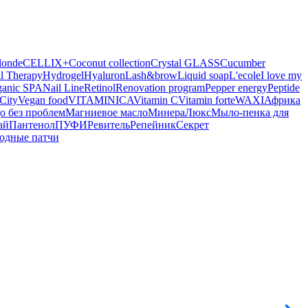
londe
CELLIX+
Coconut collection
Crystal GLASS
Cucumber
l Therapy
Hydrogel
Hyaluron
Lash&brow
Liquid soap
L'ecole
I love my
ganic SPA
Nail Line
Retinol
Renovation program
Pepper energy
Peptide
City
Vegan food
VITAMINICA
Vitamin C
Vitamin forte
WAXI
Африка
о без проблем
Магниевое масло
МинераЛюкс
Мыло-пенка для
ай
Пантенол
ПУФИ
Ревитель
Репейник
Секрет
одные патчи