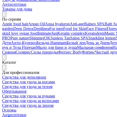
Антисептики
Товары для дома
По сериям
Apple food hair
Argan Oil
Aqua hyaluron
Anti-age
Balneo SPA
Bath Sa
garden
Deep Detox
Depilinea
For men
Food for Skin
Face Fitness
Flore
skin
I love vegan food
Intimate
Just
Keratin complex
Keratoderm
Magic 
PRO
Pure nature
ShimmerOK
Sunless Tan
Salon SPA
Sparkling lemon
Дети
Анти-Купероз
Бельди-Hammam
Белый лен
День за Днем
Дет
рук и Тела Floresan
Мыло для бани и душа
Мыльная симфония
На
Сияния
Солярис
Силы природы
Фитнес Body
Флёрис
Чистый дру
Каталог
Для профессионалов
Средства для депиляции
Средства для ухода за ногами
Средства для ухода за телом
Обертывания
Средства для ухода за руками
Средства для ухода за волосами
Средства для ухода за лицом
Основы
Антисептики