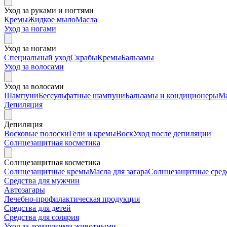
Уход за руками и ногтями
Кремы
Жидкое мыло
Масла
Уход за ногами
Уход за ногами
Специальный уход
Скрабы
Кремы
Бальзамы
Уход за волосами
Уход за волосами
Шампуни
Бессульфатные шампуни
Бальзамы и кондиционеры
М
Депиляция
Депиляция
Восковые полоски
Гели и кремы
Воск
Уход после депиляции
Солнцезащитная косметика
Солнцезащитная косметика
Солнцезащитные кремы
Масла для загара
Солнцезащитные средс
Средства для мужчин
Автозагары
Лечебно-профилактическая продукция
Средства для детей
Средства для солярия
Уход за домашними животными