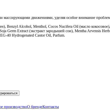
ми массирующими движениями, уделяя особое внимание проблем
, Benzyl Alcohol, Menthol, Cocos Nucifera Oil (масло кокосовое), 
ne Soja Germ Extract (экстракт зародышей сои), Mentha Arvensis He
PEG-40 Hydrogenated Castor Oil, Parfum.
трироваться
ое производство
О бренде
Контакты