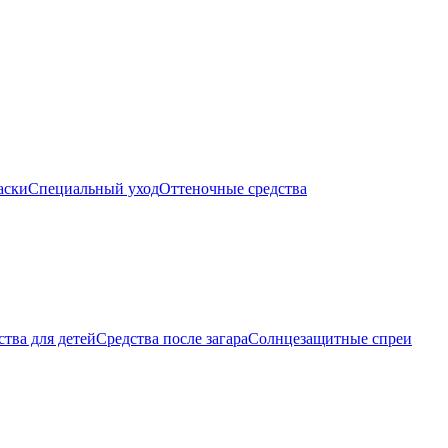
аски
Специальный уход
Оттеночные средства
тва для детей
Средства после загара
Солнцезащитные спреи