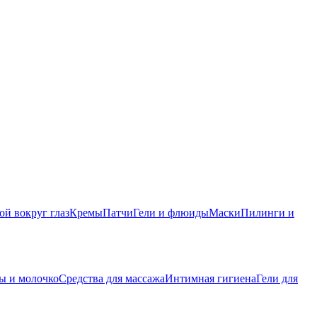
ой вокруг глаз
Кремы
Патчи
Гели и флюиды
Маски
Пилинги и
ы и молочко
Средства для массажа
Интимная гигиена
Гели для