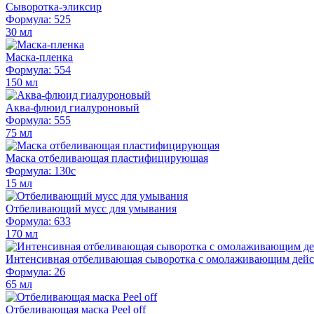
Сыворотка-эликсир
Формула: 525
30 мл
Маска-пленка
Формула: 554
150 мл
Аква-флюид гиалуроновый
Формула: 555
75 мл
Маска отбеливающая пластифицирующая
Формула: 130c
15 мл
Отбеливающий мусс для умывания
Формула: 633
170 мл
Интенсивная отбеливающая сыворотка с омолаживающим дейс
Формула: 26
65 мл
Отбеливающая маска Peel off