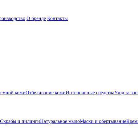
роизводство
О бренде
Контакты
лемной кожи
Отбеливание кожи
Интенсивные средства
Уход за зон
Скрабы и пилинги
Натуральное мыло
Маски и обертывание
Крем