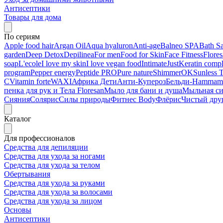
Антисептики
Товары для дома
По сериям
Apple food hair
Argan Oil
Aqua hyaluron
Anti-age
Balneo SPA
Bath Sa
garden
Deep Detox
Depilinea
For men
Food for Skin
Face Fitness
Flore
soap
L'ecole
I love my skin
I love vegan food
Intimate
Just
Keratin comp
program
Pepper energy
Peptide PRO
Pure nature
ShimmerOK
Sunless 
C
Vitamin forte
WAXI
Африка Дети
Анти-Купероз
Бельди-Hammam
пенка для рук и Тела Floresan
Мыло для бани и душа
Мыльная с
Сияния
Солярис
Силы природы
Фитнес Body
Флёрис
Чистый дру
Каталог
Для профессионалов
Средства для депиляции
Средства для ухода за ногами
Средства для ухода за телом
Обертывания
Средства для ухода за руками
Средства для ухода за волосами
Средства для ухода за лицом
Основы
Антисептики