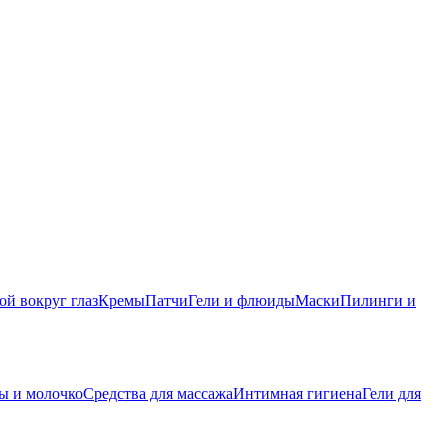
ой вокруг глаз
Кремы
Патчи
Гели и флюиды
Маски
Пилинги и
ы и молочко
Средства для массажа
Интимная гигиена
Гели для