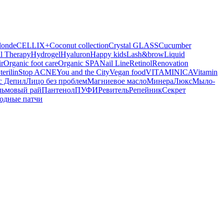
londe
CELLIX+
Coconut collection
Crystal GLASS
Cucumber
l Therapy
Hydrogel
Hyaluron
Happy kids
Lash&brow
Liquid
r
Organic foot care
Organic SPA
Nail Line
Retinol
Renovation
terilin
Stop ACNE
You and the City
Vegan food
VITAMINICA
Vitamin
с Депил
Лицо без проблем
Магниевое масло
МинераЛюкс
Мыло-
льмовый рай
Пантенол
ПУФИ
Ревитель
Репейник
Секрет
одные патчи