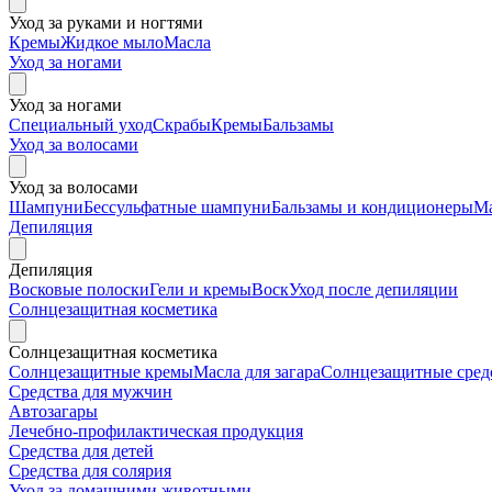
Уход за руками и ногтями
Кремы
Жидкое мыло
Масла
Уход за ногами
Уход за ногами
Специальный уход
Скрабы
Кремы
Бальзамы
Уход за волосами
Уход за волосами
Шампуни
Бессульфатные шампуни
Бальзамы и кондиционеры
М
Депиляция
Депиляция
Восковые полоски
Гели и кремы
Воск
Уход после депиляции
Солнцезащитная косметика
Солнцезащитная косметика
Солнцезащитные кремы
Масла для загара
Солнцезащитные средс
Средства для мужчин
Автозагары
Лечебно-профилактическая продукция
Средства для детей
Средства для солярия
Уход за домашними животными