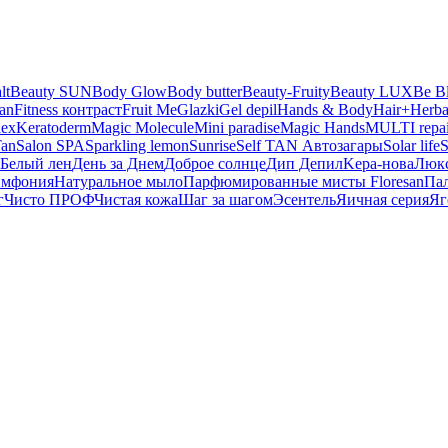
lt
Beauty SUN
Body Glow
Body butter
Beauty-Fruity
Beauty LUX
Be B
san
Fitness контраст
Fruit Me
Glazki
Gel depil
Hands & Body
Hair+
Herba
lex
Keratoderm
Magic Molecule
Mini paradise
Magic Hands
MULTI repai
Tan
Salon SPA
Sparkling lemon
Sunrise
Self TAN Автозагары
Solar life
S
Белый лен
День за Днем
Доброе солнце
Дип Депил
Kepa-нова
Люк
имфония
Натуральное мыло
Парфюмированные мисты Floresan
Па
г
Чисто ПРОФ
Чистая кожа
Шаг за шагом
Эсентель
Яичная серия
Яг