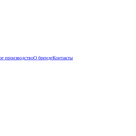
ое производство
О бренде
Контакты