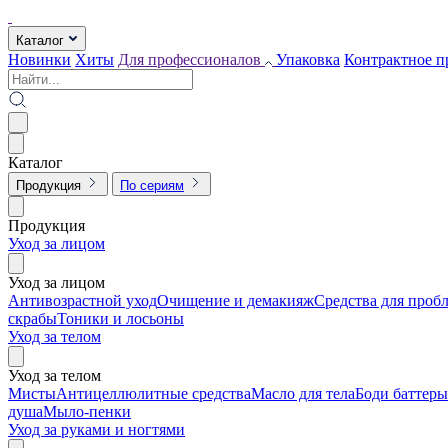
Каталог
Новинки
Хиты
Для профессионалов
Упаковка
Контрактное п
Каталог
Продукция
По сериям
Продукция
Уход за лицом
Уход за лицом
Антивозрастной уход
Очищение и демакияж
Средства для проб
скрабы
Тоники и лосьоны
Уход за телом
Уход за телом
Мисты
Антицеллюлитные средства
Масло для тела
Боди баттеры
душа
Мыло-пенки
Уход за руками и ногтями