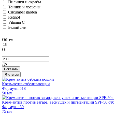
Пилинги и скрабы
Тоники и лосьоны
Cucumber garden
Retinol
Vitamin C
Белый лен
Объем
От
До
Показать
Фильтры
Крем-актив отбеливающий
Формула: 518
50 мл
Крем-актив против загара, веснушек и пигментации SPF-50 отб
Формула: 30
75 мл