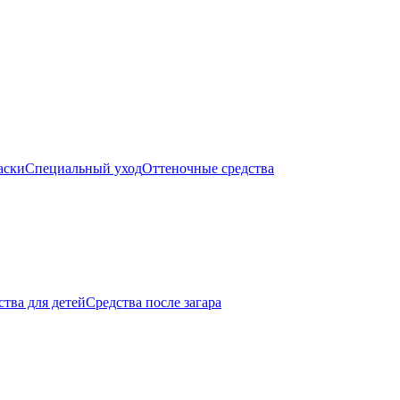
аски
Специальный уход
Оттеночные средства
тва для детей
Средства после загара