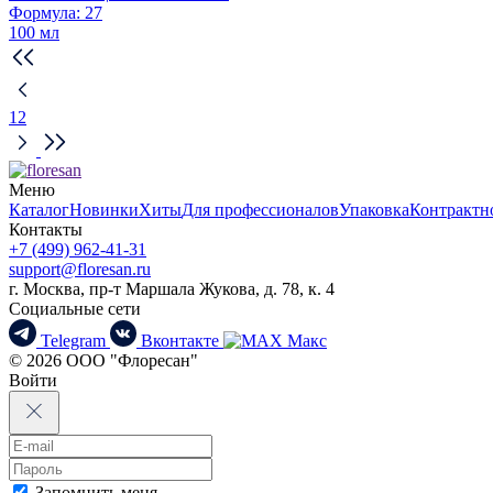
Формула: 27
100 мл
1
2
Меню
Каталог
Новинки
Хиты
Для профессионалов
Упаковка
Контрактн
Контакты
+7 (499) 962-41-31
support@floresan.ru
г. Москва, пр-т Маршала Жукова, д. 78, к. 4
Социальные сети
Telegram
Вконтакте
Макс
© 2026 ООО "Флоресан"
Войти
Запомнить меня