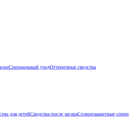
аски
Специальный уход
Оттеночные средства
тва для детей
Средства после загара
Солнцезащитные спреи