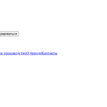
трироваться
ое производство
О бренде
Контакты