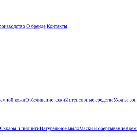
роизводство
О бренде
Контакты
лемной кожи
Отбеливание кожи
Интенсивные средства
Уход за зон
Скрабы и пилинги
Натуральное мыло
Маски и обертывание
Крем