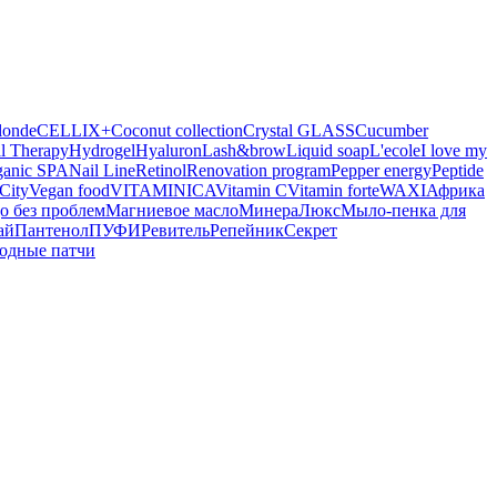
londe
CELLIX+
Coconut collection
Crystal GLASS
Cucumber
l Therapy
Hydrogel
Hyaluron
Lash&brow
Liquid soap
L'ecole
I love my
ganic SPA
Nail Line
Retinol
Renovation program
Pepper energy
Peptide
City
Vegan food
VITAMINICA
Vitamin C
Vitamin forte
WAXI
Африка
о без проблем
Магниевое масло
МинераЛюкс
Мыло-пенка для
ай
Пантенол
ПУФИ
Ревитель
Репейник
Секрет
одные патчи