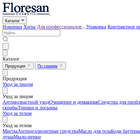
Каталог
Новинки
Хиты
Для профессионалов
Упаковка
Контрактное п
Каталог
Продукция
По сериям
Продукция
Уход за лицом
Уход за лицом
Антивозрастной уход
Очищение и демакияж
Средства для проб
скрабы
Тоники и лосьоны
Уход за телом
Уход за телом
Мисты
Антицеллюлитные средства
Масло для тела
Боди баттеры
душа
Мыло-пенки