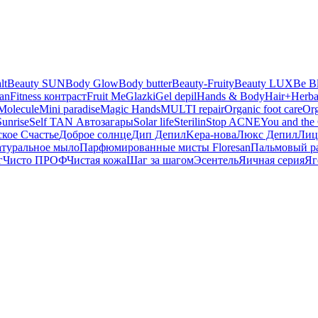
lt
Beauty SUN
Body Glow
Body butter
Beauty-Fruity
Beauty LUX
Be B
san
Fitness контраст
Fruit Me
Glazki
Gel depil
Hands & Body
Hair+
Herba
Molecule
Mini paradise
Magic Hands
MULTI repair
Organic foot care
Or
Sunrise
Self TAN Автозагары
Solar life
Sterilin
Stop ACNE
You and the 
ское Счастье
Доброе солнце
Дип Депил
Kepa-нова
Люкс Депил
Лиц
туральное мыло
Парфюмированные мисты Floresan
Пальмовый р
г
Чисто ПРОФ
Чистая кожа
Шаг за шагом
Эсентель
Яичная серия
Яг