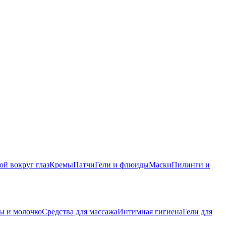
ой вокруг глаз
Кремы
Патчи
Гели и флюиды
Маски
Пилинги и
ы и молочко
Средства для массажа
Интимная гигиена
Гели для