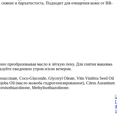
, сияние и бархатистость. Подходит для очищения кожи от ВВ-
но преобразовывая масло в лёгкую пену. Для снятия макияжа
льзуйте ежедневно утром и/или вечером.
uccinate, Coco-Glucoside, Glyceryl Oleate, Vitis Vinifera Seed Oil
Jojoba Oil (масло жожоба гидрогенизированное), Citrus Aurantium
oisothiazolinone, Methylisothiazolinone.
П
Ф
1