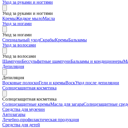
Уход за руками и ногтями
Уход за руками и ногтями
Кремы
Жидкое мыло
Масла
Уход за ногами
Уход за ногами
Специальный уход
Скрабы
Кремы
Бальзамы
Уход за волосами
Уход за волосами
Шампуни
Бессульфатные шампуни
Бальзамы и кондиционеры
М
Депиляция
Депиляция
Восковые полоски
Гели и кремы
Воск
Уход после депиляции
Солнцезащитная косметика
Солнцезащитная косметика
Солнцезащитные кремы
Масла для загара
Солнцезащитные средс
Средства для мужчин
Автозагары
Лечебно-профилактическая продукция
Средства для детей