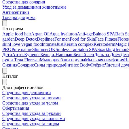
Средства для солярия
Уход за домашними животными
Антисептики
Товары для дома
По сериям
Apple food hair
Argan Oil
Aqua hyaluron
Anti-age
Balneo SPA
Bath Sa
garden
Deep Detox
Depilinea
For men
Food for Skin
Face Fitness
Flore
skin
I love vegan food
Intimate
Just
Keratin complex
Keratoderm
Magic 
PRO
Pure nature
ShimmerOK
Sunless Tan
Salon SPA
Sparkling lemon
Дети
Анти-Купероз
Бельди-Hammam
Белый лен
День за Днем
Дет
рук и Тела Floresan
Мыло для бани и душа
Мыльная симфония
На
Сияния
Солярис
Силы природы
Фитнес Body
Флёрис
Чистый дру
Каталог
Для профессионалов
Средства для депиляции
Средства для ухода за ногами
Средства для ухода за телом
Обертывания
Средства для ухода за руками
Средства для ухода за волосами
Средства для ухода за лицом
Основы