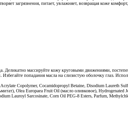
воряет загрязнения, питает, увлажняет, возвращая коже комфорт
а. Деликатно массируйте кожу круговыми движениями, постепен
. Избегайте попадания масла на слизистую оболочку глаз. Испо
 Acrylate Copolymer, Cocamidopropyl Betaine, Disodium Laureth Sulfos
ьмитат), Olea Europaea Fruit Oil (масло оливковое), Hydrogenated 
ium Lauroyl Sarcosinate, Corn Oil PEG-8 Esters, Parfum, Methylchlor