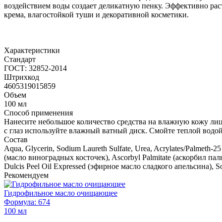
воздействием воды создает деликатную пенку. Эффективно раст
крема, влагостойкой туши и декоративной косметики.
Характеристики
Стандарт
ГОСТ: 32852-2014
Штрихкод
4605319015859
Объем
100 мл
Способ применения
Нанесите небольшое количество средства на влажную кожу лиц
с глаз используйте влажный ватный диск. Смойте теплой водой
Состав
Aqua, Glycerin, Sodium Laureth Sulfate, Urea, Acrylates/Palmeth-25
(масло виноградных косточек), Ascorbyl Palmitate (аскорбил пал
Dulcis Peel Oil Expressed (эфирное масло сладкого апельсина), Sod
Рекомендуем
Гидрофильное масло очищающее
Формула: 674
100 мл