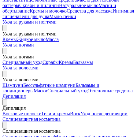
баттеры
Скрабы и пилинги
Натуральное мыло
Маски и
обертывание
Кремы и молочко
Средства для массажа
Интимная
гигиена
Гели для душа
Мыло-пенки
Уход за руками и ногтями
Уход за руками и ногтями
Кремы
Жидкое мыло
Масла
Уход за ногами
Уход за ногами
Специальный уход
Скрабы
Кремы
Бальзамы
Уход за волосами
Уход за волосами
Шампуни
Бессульфатные шампуни
Бальзамы и
кондиционеры
Маски
Специальный уход
Оттеночные средства
Депиляция
Депиляция
Восковые полоски
Гели и кремы
Воск
Уход после депиляции
Солнцезащитная косметика
Солнцезащитная косметика
Солнцезащитные кремы
Масла для загара
Солнцезащитные