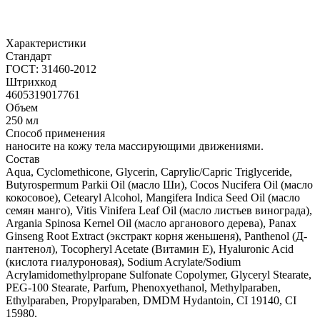
Характеристики
Стандарт
ГОСТ: 31460-2012
Штрихкод
4605319017761
Объем
250 мл
Способ применения
наносите на кожу тела массирующими движениями.
Состав
Aqua, Cyclomethicone, Glycerin, Caprylic/Capric Triglyceride,
Butyrospermum Parkii Oil (масло Ши), Cocos Nucifera Oil (масло
кокосовое), Cetearyl Alcohol, Mangifera Indica Seed Oil (масло
семян манго), Vitis Vinifera Leaf Oil (масло листьев винограда),
Argania Spinosa Kernel Oil (масло арганового дерева), Panax
Ginseng Root Extract (экстракт корня женьшеня), Panthenol (Д-
пантенол), Tocopheryl Acetate (Витамин Е), Hyaluronic Acid
(кислота гиалуроновая), Sodium Acrylate/Sodium
Acrylamidomethylpropane Sulfonate Copolymer, Glyceryl Stearate,
PEG-100 Stearate, Parfum, Phenoxyethanol, Methylparaben,
Ethylparaben, Propylparaben, DMDM Hydantoin, CI 19140, CI
15980.