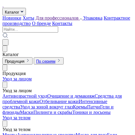
Каталог
Новинки
Хиты
Для профессионалов
Упаковка
Контрактное
производство
О бренде
Контакты
Каталог
Продукция
По сериям
Продукция
Уход за лицом
Уход за лицом
Антивозрастной уход
Очищение и демакияж
Средства для
проблемной кожи
Отбеливание кожи
Интенсивные
средства
Уход за зоной вокруг глаз
Кремы
Патчи
Гели и
флюиды
Маски
Пилинги и скрабы
Тоники и лосьоны
Уход за телом
Уход за телом
Мисты
Антицеллюлитные средства
Масло для тела
Боди