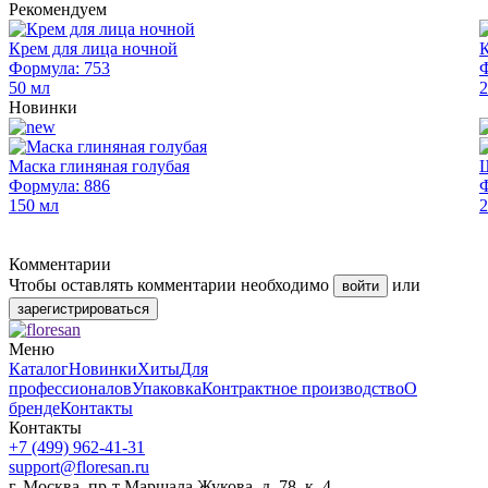
Рекомендуем
Крем для лица ночной
К
Формула: 753
Ф
50 мл
2
Новинки
Маска глиняная голубая
Ш
Формула: 886
Ф
150 мл
2
Комментарии
Чтобы оставлять комментарии необходимо
или
войти
зарегистрироваться
Меню
Каталог
Новинки
Хиты
Для
профессионалов
Упаковка
Контрактное производство
О
бренде
Контакты
Контакты
+7 (499) 962-41-31
support@floresan.ru
г. Москва, пр-т Маршала Жукова, д. 78, к. 4