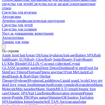
средства для детей
Средства после загара
Солнцезащитные
спреи
Средства для мужчин
Автозагары
Лечебно-профилактическая продукция
Средства для детей
Средства для солярия
Уход за домашними животными
Антисептики
Товары для дома
По сериям
Apple food hair
Argan Oil
Aqua hyaluron
Anti-age
Balneo SPA
Bath
Salt
Beauty SUN
Body Glow
Body butter
Beauty-Fruity
Beauty
LUX
Be Blonde
CELLIX+
Coconut collection
Crystal
GLASS
Cucumber garden
Deep Detox
Depilinea
For men
Food for
Skin
Face Fitness
Floresan
Fitness контраст
Fruit Me
Glazki
Gel
depil
Hands & Body
Hair+
Herbal
Therapy
Hydrogel
Hyaluron
Lash&brow
Liquid soap
L'ecole
I love my
skin
I love vegan food
Intimate
Just
Keratin complex
Keratoderm
Magic
Molecule
Mini paradise
Magic Hands
MULTI repair
Organic foot
care
Organic SPA
Nail Line
Retinol
Renovation program
Pepper
energy
Peptide PRO
Pure nature
ShimmerOK
Sunless Tan
Salon
SPA
Sparkling lemon
Sunrise
Self TAN Автозагары
Solar