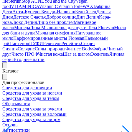
life
Sterilin
Stop ACNE
You and the City
Vegan
food
VITAMINICA
Vitamin C
Vitamin forte
WAXI
Африка
Дети
Анти-Купероз
Бельди-Hammam
Белый лен
День за
Днем
Детское Счастье
Доброе солнце
Дип Депил
Kepa-
нова
Люкс Депил
Лицо без проблем
Магниевое
масло
МинераЛюкс
Мыло-пенка для рук и Тела Floresan
Мыло
для бани и душа
Мыльная симфония
Натуральное
мыло
Парфюмированные мисты Floresan
Пальмовый
рай
Пантенол
ПУФИ
Ревитель
Репейник
Секрет
Сияния
Солярис
Силы природы
Фитнес Body
Флёрис
Чистый
друг
Чисто ПРОФ
Чистая кожа
Шаг за шагом
Эсентель
Яичная
серия
Ягодные патчи
Каталог
Для профессионалов
Средства для депиляции
Средства для ухода за ногами
Средства для ухода за телом
Обертывания
Средства для ухода за руками
Средства для ухода за волосами
Средства для ухода за лицом
Основы
Антисептики