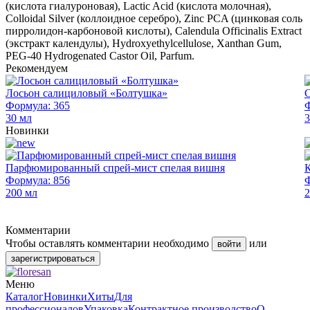
(кислота гиалуроновая), Lactic Acid (кислота молочная),
Colloidal Silver (коллоидное серебро), Zinc PCA (цинковая соль
пирролидон-карбоновой кислоты), Calendula Officinalis Extract
(экстракт календулы), Hydroxyethylcellulose, Xanthan Gum,
PEG-40 Hydrogenated Castor Oil, Parfum.
Рекомендуем
Лосьон салициловый «Болтушка»
С
Формула: 365
Ф
30 мл
3
Новинки
Парфюмированный спрей-мист спелая вишня
К
Формула: 856
Ф
200 мл
2
Комментарии
Чтобы оставлять комментарии необходимо
или
войти
зарегистрироваться
Меню
Каталог
Новинки
Хиты
Для
профессионалов
Упаковка
Контрактное производство
О