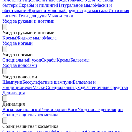
баттеры
Скрабы и пилинги
Натуральное мыло
Маски и
обертывание
Кремы и молочко
Средства для массажа
Интимная
гигиена
Гели для душа
Мыло-пенки
Уход за руками и ногтями
Уход за руками и ногтями
Кремы
Жидкое мыло
Масла
Уход за ногами
Уход за ногами
Специальный уход
Скрабы
Кремы
Бальзамы
Уход за волосами
Уход за волосами
Шампуни
Бессульфатные шампуни
Бальзамы и
кондиционеры
Маски
Специальный уход
Оттеночные средства
Депиляция
Депиляция
Восковые полоски
Гели и кремы
Воск
Уход после депиляции
Солнцезащитная косметика
Солнцезащитная косметика
Солнцезащитные кремы
Масла для загара
Солнцезащитные