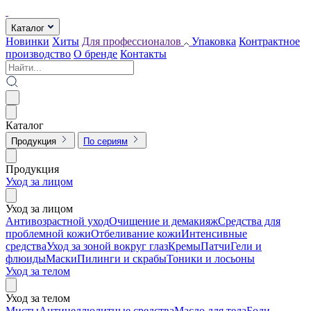
Каталог
Новинки
Хиты
Для профессионалов
Упаковка
Контрактное
производство
О бренде
Контакты
Каталог
Продукция
По сериям
Продукция
Уход за лицом
Уход за лицом
Антивозрастной уход
Очищение и демакияж
Средства для
проблемной кожи
Отбеливание кожи
Интенсивные
средства
Уход за зоной вокруг глаз
Кремы
Патчи
Гели и
флюиды
Маски
Пилинги и скрабы
Тоники и лосьоны
Уход за телом
Уход за телом
Мисты
Антицеллюлитные средства
Масло для тела
Боди