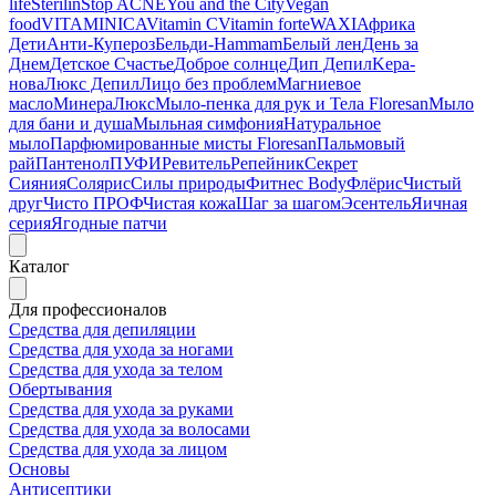
life
Sterilin
Stop ACNE
You and the City
Vegan
food
VITAMINICA
Vitamin C
Vitamin forte
WAXI
Африка
Дети
Анти-Купероз
Бельди-Hammam
Белый лен
День за
Днем
Детское Счастье
Доброе солнце
Дип Депил
Kepa-
нова
Люкс Депил
Лицо без проблем
Магниевое
масло
МинераЛюкс
Мыло-пенка для рук и Тела Floresan
Мыло
для бани и душа
Мыльная симфония
Натуральное
мыло
Парфюмированные мисты Floresan
Пальмовый
рай
Пантенол
ПУФИ
Ревитель
Репейник
Секрет
Сияния
Солярис
Силы природы
Фитнес Body
Флёрис
Чистый
друг
Чисто ПРОФ
Чистая кожа
Шаг за шагом
Эсентель
Яичная
серия
Ягодные патчи
Каталог
Для профессионалов
Средства для депиляции
Средства для ухода за ногами
Средства для ухода за телом
Обертывания
Средства для ухода за руками
Средства для ухода за волосами
Средства для ухода за лицом
Основы
Антисептики