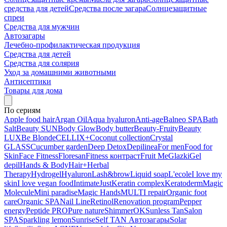
средства для детей
Средства после загара
Солнцезащитные
спреи
Средства для мужчин
Автозагары
Лечебно-профилактическая продукция
Средства для детей
Средства для солярия
Уход за домашними животными
Антисептики
Товары для дома
По сериям
Apple food hair
Argan Oil
Aqua hyaluron
Anti-age
Balneo SPA
Bath
Salt
Beauty SUN
Body Glow
Body butter
Beauty-Fruity
Beauty
LUX
Be Blonde
CELLIX+
Coconut collection
Crystal
GLASS
Cucumber garden
Deep Detox
Depilinea
For men
Food for
Skin
Face Fitness
Floresan
Fitness контраст
Fruit Me
Glazki
Gel
depil
Hands & Body
Hair+
Herbal
Therapy
Hydrogel
Hyaluron
Lash&brow
Liquid soap
L'ecole
I love my
skin
I love vegan food
Intimate
Just
Keratin complex
Keratoderm
Magic
Molecule
Mini paradise
Magic Hands
MULTI repair
Organic foot
care
Organic SPA
Nail Line
Retinol
Renovation program
Pepper
energy
Peptide PRO
Pure nature
ShimmerOK
Sunless Tan
Salon
SPA
Sparkling lemon
Sunrise
Self TAN Автозагары
Solar