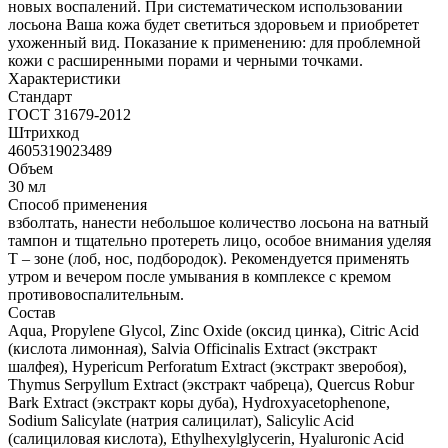
новых воспалений. При систематическом использовании
лосьона Ваша кожа будет светиться здоровьем и приобретет
ухоженный вид. Показание к применению: для проблемной
кожи с расширенными порами и черными точками.
Характеристики
Стандарт
ГОСТ 31679-2012
Штрихкод
4605319023489
Объем
30 мл
Способ применения
взболтать, нанести небольшое количество лосьона на ватный
тампон и тщательно протереть лицо, особое внимания уделяя
Т – зоне (лоб, нос, подбородок). Рекомендуется применять
утром и вечером после умывания в комплексе с кремом
противовоспалительным.
Состав
Aqua, Propylene Glycol, Zinc Oxide (оксид цинка), Citric Acid
(кислота лимонная), Salvia Officinalis Extract (экстракт
шалфея), Hypericum Perforatum Extract (экстракт зверобоя),
Thymus Serpyllum Extract (экстракт чабреца), Quercus Robur
Bark Extract (экстракт коры дуба), Hydroxyacetophenone,
Sodium Salicylate (натрия салицилат), Salicylic Acid
(салициловая кислота), Ethylhexylglycerin, Hyaluronic Acid