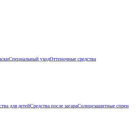
аски
Специальный уход
Оттеночные средства
тва для детей
Средства после загара
Солнцезащитные спреи