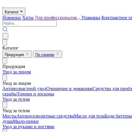
Каталог
Новинки
Хиты
Для профессионалов
Упаковка
Контрактное п
Каталог
Продукция
По сериям
Продукция
Уход за лицом
Уход за лицом
Антивозрастной уход
Очищение и демакияж
Средства для проб
скрабы
Тоники и лосьоны
Уход за телом
Уход за телом
Мисты
Антицеллюлитные средства
Масло для тела
Боди баттеры
душа
Мыло-пенки
Уход за руками и ногтями