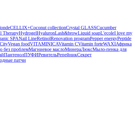
londe
CELLIX+
Coconut collection
Crystal GLASS
Cucumber
l Therapy
Hydrogel
Hyaluron
Lash&brow
Liquid soap
L'ecole
I love my
ganic SPA
Nail Line
Retinol
Renovation program
Pepper energy
Peptide
City
Vegan food
VITAMINICA
Vitamin C
Vitamin forte
WAXI
Африка
о без проблем
Магниевое масло
МинераЛюкс
Мыло-пенка для
ай
Пантенол
ПУФИ
Ревитель
Репейник
Секрет
одные патчи