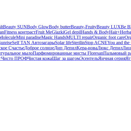
lt
Beauty SUN
Body Glow
Body butter
Beauty-Fruity
Beauty LUX
Be B
san
Fitness контраст
Fruit Me
Glazki
Gel depil
Hands & Body
Hair+
Herba
Molecule
Mini paradise
Magic Hands
MULTI repair
Organic foot care
Or
Sunrise
Self TAN Автозагары
Solar life
Sterilin
Stop ACNE
You and the 
ское Счастье
Доброе солнце
Дип Депил
Kepa-нова
Люкс Депил
Лиц
туральное мыло
Парфюмированные мисты Floresan
Пальмовый р
г
Чисто ПРОФ
Чистая кожа
Шаг за шагом
Эсентель
Яичная серия
Яг