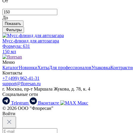
От
До
Показать
Фильтры
Мусс-флюид для автозагара
Формула: 631
150 мл
Меню
Каталог
Новинки
Хиты
Для профессионалов
Упаковка
Контрактн
Контакты
+7 (499) 962-41-31
support@floresan.ru
г. Москва, пр-т Маршала Жукова, д. 78, к. 4
Социальные сети
Telegram
Вконтакте
Макс
© 2026 ООО "Флоресан"
Войти