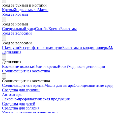
Уход за руками и ногтями
Кремы
Жидкое мыло
Масла
Уход за ногами
Уход за ногами
Специальный уход
Скрабы
Кремы
Бальзамы
Уход за волосами
Уход за волосами
Шампуни
Бессульфатные шампуни
Бальзамы и кондиционеры
М
Депиляция
Депиляция
Восковые полоски
Гели и кремы
Воск
Уход после депиляции
Солнцезащитная косметика
Солнцезащитная косметика
Солнцезащитные кремы
Масла для загара
Солнцезащитные средс
Средства для мужчин
Автозагары
Лечебно-профилактическая продукция
Средства для детей
Средства для солярия
Уход за домашними животными