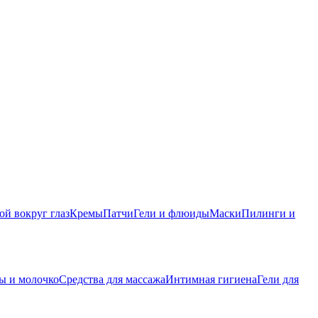
ой вокруг глаз
Кремы
Патчи
Гели и флюиды
Маски
Пилинги и
ы и молочко
Средства для массажа
Интимная гигиена
Гели для