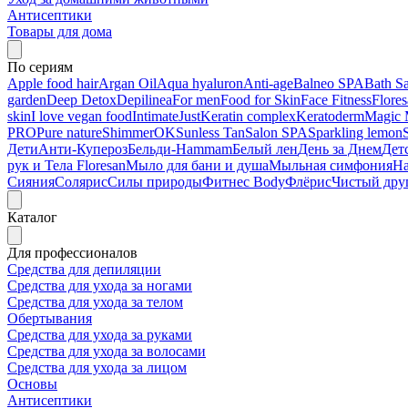
Антисептики
Товары для дома
По сериям
Apple food hair
Argan Oil
Aqua hyaluron
Anti-age
Balneo SPA
Bath Sa
garden
Deep Detox
Depilinea
For men
Food for Skin
Face Fitness
Flore
skin
I love vegan food
Intimate
Just
Keratin complex
Keratoderm
Magic 
PRO
Pure nature
ShimmerOK
Sunless Tan
Salon SPA
Sparkling lemon
Дети
Анти-Купероз
Бельди-Hammam
Белый лен
День за Днем
Дет
рук и Тела Floresan
Мыло для бани и душа
Мыльная симфония
На
Сияния
Солярис
Силы природы
Фитнес Body
Флёрис
Чистый дру
Каталог
Для профессионалов
Средства для депиляции
Средства для ухода за ногами
Средства для ухода за телом
Обертывания
Средства для ухода за руками
Средства для ухода за волосами
Средства для ухода за лицом
Основы
Антисептики