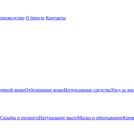
роизводство
О бренде
Контакты
лемной кожи
Отбеливание кожи
Интенсивные средства
Уход за зон
Скрабы и пилинги
Натуральное мыло
Маски и обертывание
Крем