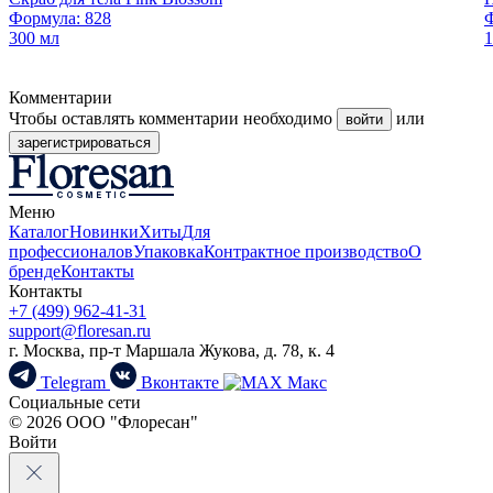
Формула: 828
Ф
300 мл
1
Комментарии
Чтобы оставлять комментарии необходимо
или
войти
зарегистрироваться
Меню
Каталог
Новинки
Хиты
Для
профессионалов
Упаковка
Контрактное производство
О
бренде
Контакты
Контакты
+7 (499) 962-41-31
support@floresan.ru
г. Москва, пр-т Маршала Жукова, д. 78, к. 4
Telegram
Вконтакте
Макс
Социальные сети
© 2026 ООО "Флоресан"
Войти