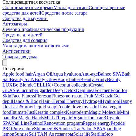
Солнцезащитная косметика
Солнцезащитные кремы
Масла для загара
Солнцезащитные
средства для детей
Средства после загара
Средства для мужчин
Автозагары
Лечебно-профилактическая продукция
Средства для детей
Средства для солярия
Уход за домашними животными
Антисептики
Товары для дома
По сериям
Apple food hair
Argan Oil
Aqua hyaluron
Anti-age
Balneo SPA
Bath
Salt
Beauty SUN
Body Glow
Body butter
Beauty-Fruity
Beauty
LUX
Be Blonde
CELLIX+
Coconut collection
Crystal
GLASS
Cucumber garden
Deep Detox
Depilinea
For men
Food for
Skin
Face Fitness
Floresan
Fitness контраст
Fruit Me
Glazki
Gel
depil
Hands & Body
Hair+
Herbal Therapy
Hydrogel
Hyaluron
Happy
kids
Lash&brow
Liquid soap
L'ecole
I love my skin
I love vegan
food
Intimate
Just
Keratin complex
Keratoderm
Magic Molecule
Mini
paradise
Magic Hands
MULTI repair
Organic foot care
Organic
SPA
Nail Line
Retinol
Renovation program
Pepper energy
Peptide
PRO
Pure nature
ShimmerOK
Sunless Tan
Salon SPA
Sparkling
lemon
Sunrise
Self TAN Автозагары
Solar life
Sterilin
Stop