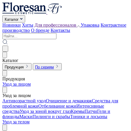
Каталог
Новинки
Хиты
Для профессионалов
Упаковка
Контрактное
производство
О бренде
Контакты
Каталог
Продукция
По сериям
Продукция
Уход за лицом
Уход за лицом
Антивозрастной уход
Очищение и демакияж
Средства для
проблемной кожи
Отбеливание кожи
Интенсивные
средства
Уход за зоной вокруг глаз
Кремы
Патчи
Гели и
флюиды
Маски
Пилинги и скрабы
Тоники и лосьоны
Уход за телом