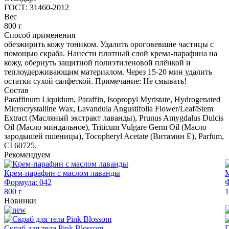
ГОСТ: 31460-2012
Вес
800 г
Способ применения
обезжирить кожу тоником. Удалить ороговевшие частицы с
помощью скраба. Нанести плотный слой крема-парафина на
кожу, обернуть защитной полиэтиленовой плёнкой и
теплоудерживающим материалом. Через 15-20 мин удалить
остатки сухой салфеткой. Примечание: Не смывать!
Состав
Paraffinum Liquidum, Paraffin, Isopropyl Myristate, Hydrogenated
Microcrystalline Wax, Lavandula Angustifolia Flower/Leaf/Stem
Extract (Масляный экстракт лаванды), Prunus Amygdalus Dulcis
Oil (Масло миндальное), Triticum Vulgare Germ Oil (Масло
зародышей пшеницы), Tocopheryl Acetate (Витамин Е), Parfum,
CI 60725.
Рекомендуем
Крем-парафин с маслом лаванды
М
Формула: 042
Ф
800 г
1
Новинки
Скраб для тела Pink Blossom
П