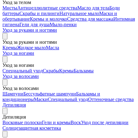
Уход за телом
Мисты
Антицеллюлитные средства
Масло для тела
Боди
баттеры
Скрабы и пилинги
Натуральное мыло
Маски и
обертывание
Кремы и молочко
Средства для массажа
Интимная
гигиена
Гели для душа
Мыло-пенки
Уход за руками и ногтями
Уход за руками и ногтями
Кремы
Жидкое мыло
Масла
Уход за ногами
Уход за ногами
Специальный уход
Скрабы
Кремы
Бальзамы
Уход за волосами
Уход за волосами
Шампуни
Бессульфатные шампуни
Бальзамы и
кондиционеры
Маски
Специальный уход
Оттеночные средства
Депиляция
Депиляция
Восковые полоски
Гели и кремы
Воск
Уход после депиляции
Солнцезащитная косметика