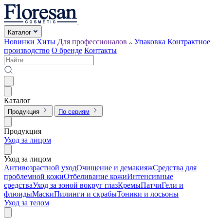
Каталог
Новинки
Хиты
Для профессионалов
Упаковка
Контрактное
производство
О бренде
Контакты
Каталог
Продукция
По сериям
Продукция
Уход за лицом
Уход за лицом
Антивозрастной уход
Очищение и демакияж
Средства для
проблемной кожи
Отбеливание кожи
Интенсивные
средства
Уход за зоной вокруг глаз
Кремы
Патчи
Гели и
флюиды
Маски
Пилинги и скрабы
Тоники и лосьоны
Уход за телом