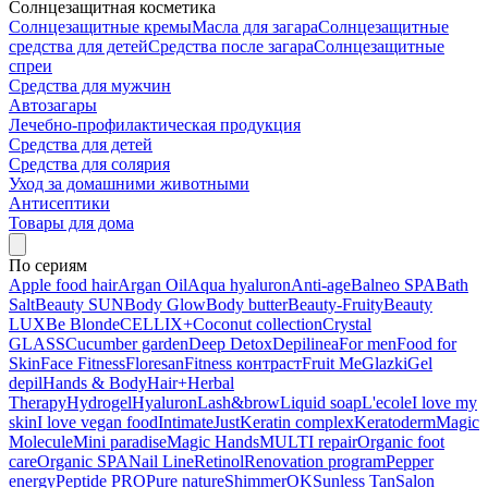
Солнцезащитная косметика
Солнцезащитные кремы
Масла для загара
Солнцезащитные
средства для детей
Средства после загара
Солнцезащитные
спреи
Средства для мужчин
Автозагары
Лечебно-профилактическая продукция
Средства для детей
Средства для солярия
Уход за домашними животными
Антисептики
Товары для дома
По сериям
Apple food hair
Argan Oil
Aqua hyaluron
Anti-age
Balneo SPA
Bath
Salt
Beauty SUN
Body Glow
Body butter
Beauty-Fruity
Beauty
LUX
Be Blonde
CELLIX+
Coconut collection
Crystal
GLASS
Cucumber garden
Deep Detox
Depilinea
For men
Food for
Skin
Face Fitness
Floresan
Fitness контраст
Fruit Me
Glazki
Gel
depil
Hands & Body
Hair+
Herbal
Therapy
Hydrogel
Hyaluron
Lash&brow
Liquid soap
L'ecole
I love my
skin
I love vegan food
Intimate
Just
Keratin complex
Keratoderm
Magic
Molecule
Mini paradise
Magic Hands
MULTI repair
Organic foot
care
Organic SPA
Nail Line
Retinol
Renovation program
Pepper
energy
Peptide PRO
Pure nature
ShimmerOK
Sunless Tan
Salon