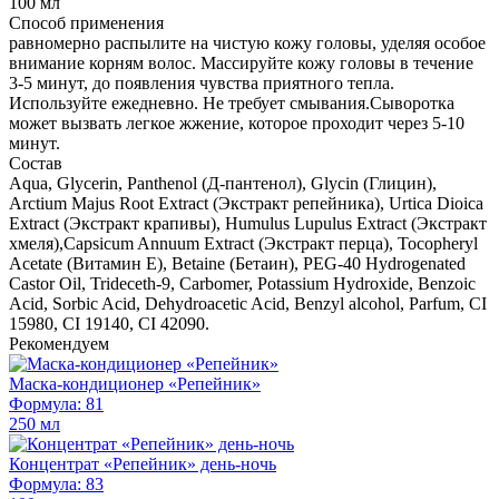
100 мл
Способ применения
равномерно распылите на чистую кожу головы, уделяя особое
внимание корням волос. Массируйте кожу головы в течение
3-5 минут, до появления чувства приятного тепла.
Используйте ежедневно. Не требует смывания.Сыворотка
может вызвать легкое жжение, которое проходит через 5-10
минут.
Состав
Aqua, Glycerin, Panthenol (Д-пантенол), Glycin (Глицин),
Arctium Majus Root Extract (Экстракт репейника), Urtica Dioica
Extract (Экстракт крапивы), Humulus Lupulus Extract (Экстракт
хмеля),Capsicum Annuum Extract (Экстракт перца), Tocopheryl
Acetate (Витамин Е), Betaine (Бетаин), PEG-40 Hydrogenated
Castor Oil, Trideceth-9, Carbomer, Potassium Hydroxide, Benzoic
Acid, Sorbic Acid, Dehydroacetic Acid, Benzyl alcohol, Parfum, CI
15980, CI 19140, CI 42090.
Рекомендуем
Маска-кондиционер «Репейник»
Формула: 81
250 мл
Концентрат «Репейник» день-ночь
Формула: 83