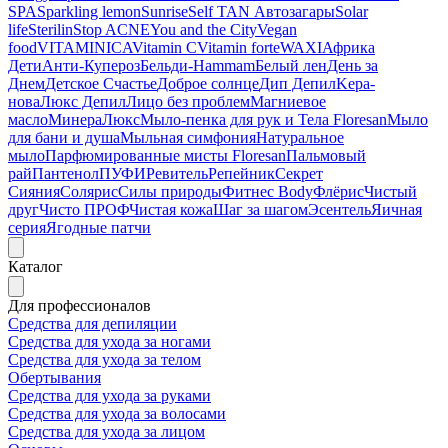
SPA
Sparkling lemon
Sunrise
Self TAN Автозагары
Solar
life
Sterilin
Stop ACNE
You and the City
Vegan
food
VITAMINICA
Vitamin C
Vitamin forte
WAXI
Африка
Дети
Анти-Купероз
Бельди-Hammam
Белый лен
День за
Днем
Детское Счастье
Доброе солнце
Дип Депил
Kepa-
нова
Люкс Депил
Лицо без проблем
Магниевое
масло
МинераЛюкс
Мыло-пенка для рук и Тела Floresan
Мыло
для бани и душа
Мыльная симфония
Натуральное
мыло
Парфюмированные мисты Floresan
Пальмовый
рай
Пантенол
ПУФИ
Ревитель
Репейник
Секрет
Сияния
Солярис
Силы природы
Фитнес Body
Флёрис
Чистый
друг
Чисто ПРОФ
Чистая кожа
Шаг за шагом
Эсентель
Яичная
серия
Ягодные патчи
Каталог
Для профессионалов
Средства для депиляции
Средства для ухода за ногами
Средства для ухода за телом
Обертывания
Средства для ухода за руками
Средства для ухода за волосами
Средства для ухода за лицом