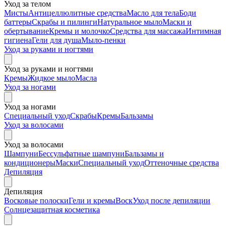
Уход за телом
Мисты
Антицеллюлитные средства
Масло для тела
Боди
баттеры
Скрабы и пилинги
Натуральное мыло
Маски и
обертывание
Кремы и молочко
Средства для массажа
Интимная
гигиена
Гели для душа
Мыло-пенки
Уход за руками и ногтями
Уход за руками и ногтями
Кремы
Жидкое мыло
Масла
Уход за ногами
Уход за ногами
Специальный уход
Скрабы
Кремы
Бальзамы
Уход за волосами
Уход за волосами
Шампуни
Бессульфатные шампуни
Бальзамы и
кондиционеры
Маски
Специальный уход
Оттеночные средства
Депиляция
Депиляция
Восковые полоски
Гели и кремы
Воск
Уход после депиляции
Солнцезащитная косметика