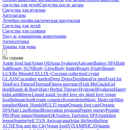
средства для детей
Средства после загара
Средства для мужчин
Автозагары
Лечебно-профилактическая продукция
Средства для детей
Средства для солярия
Уход за домашними животными
Антисептики
Товары для дома
По сериям
Apple food hair
Argan Oil
Aqua hyaluron
Anti-age
Balneo SPA
Bath
Salt
Beauty SUN
Body Glow
Body butter
Beauty-Fruity
Beauty
LUX
Be Blonde
CELLIX+
Coconut collection
Crystal
GLASS
Cucumber garden
Deep Detox
Depilinea
For men
Food for
Skin
Face Fitness
Floresan
Fitness контраст
Fruit Me
Glazki
Gel
depil
Hands & Body
Hair+
Herbal Therapy
Hydrogel
Hyaluron
Happy
kids
Lash&brow
Liquid soap
L'ecole
I love my skin
I love vegan
food
Intimate
Just
Keratin complex
Keratoderm
Magic Molecule
Mini
paradise
Magic Hands
MULTI repair
Organic foot care
Organic
SPA
Nail Line
Retinol
Renovation program
Pepper energy
Peptide
PRO
Pure nature
ShimmerOK
Sunless Tan
Salon SPA
Sparkling
lemon
Sunrise
Self TAN Автозагары
Solar life
Sterilin
Stop
ACNE
You and the City
Vegan food
VITAMINICA
Vitamin