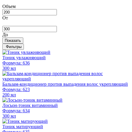
Объем
От
До
Показать
Фильтры
Тоник увлажняющий
Формула: 636
300 мл
Бальзам-кондиционер против выпадения волос укрепляющий
Формула: 623
200 мл
Лосьон-тоник витаминный
Формула: 634
300 мл
Тоник матирующий
Формула: 635