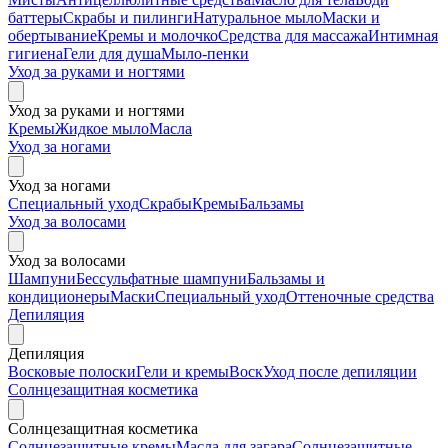
баттеры
Скрабы и пилинги
Натуральное мыло
Маски и
обертывание
Кремы и молочко
Средства для массажа
Интимная
гигиена
Гели для душа
Мыло-пенки
Уход за руками и ногтями
Уход за руками и ногтями
Кремы
Жидкое мыло
Масла
Уход за ногами
Уход за ногами
Специальный уход
Скрабы
Кремы
Бальзамы
Уход за волосами
Уход за волосами
Шампуни
Бессульфатные шампуни
Бальзамы и
кондиционеры
Маски
Специальный уход
Оттеночные средства
Депиляция
Депиляция
Восковые полоски
Гели и кремы
Воск
Уход после депиляции
Солнцезащитная косметика
Солнцезащитная косметика
Солнцезащитные кремы
Масла для загара
Солнцезащитные