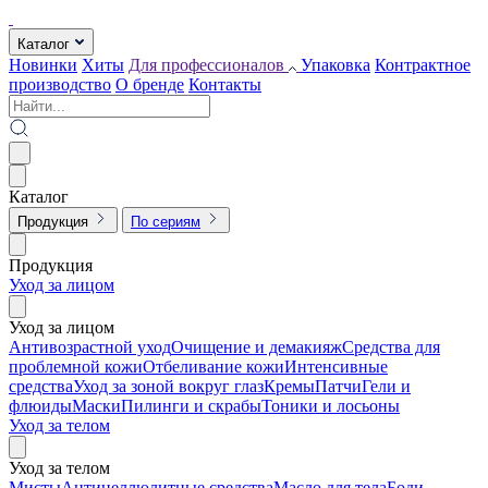
Каталог
Новинки
Хиты
Для профессионалов
Упаковка
Контрактное
производство
О бренде
Контакты
Каталог
Продукция
По сериям
Продукция
Уход за лицом
Уход за лицом
Антивозрастной уход
Очищение и демакияж
Средства для
проблемной кожи
Отбеливание кожи
Интенсивные
средства
Уход за зоной вокруг глаз
Кремы
Патчи
Гели и
флюиды
Маски
Пилинги и скрабы
Тоники и лосьоны
Уход за телом
Уход за телом
Мисты
Антицеллюлитные средства
Масло для тела
Боди