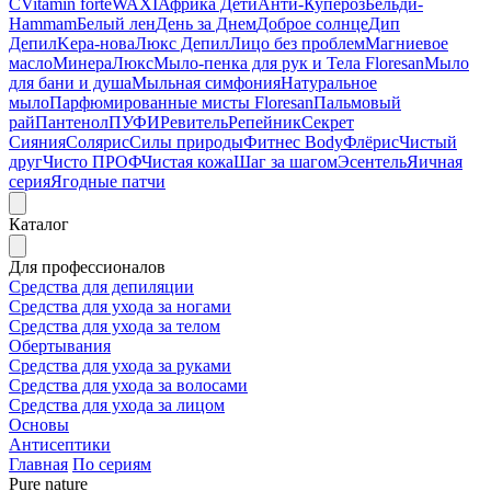
C
Vitamin forte
WAXI
Африка Дети
Анти-Купероз
Бельди-
Hammam
Белый лен
День за Днем
Доброе солнце
Дип
Депил
Kepa-нова
Люкс Депил
Лицо без проблем
Магниевое
масло
МинераЛюкс
Мыло-пенка для рук и Тела Floresan
Мыло
для бани и душа
Мыльная симфония
Натуральное
мыло
Парфюмированные мисты Floresan
Пальмовый
рай
Пантенол
ПУФИ
Ревитель
Репейник
Секрет
Сияния
Солярис
Силы природы
Фитнес Body
Флёрис
Чистый
друг
Чисто ПРОФ
Чистая кожа
Шаг за шагом
Эсентель
Яичная
серия
Ягодные патчи
Каталог
Для профессионалов
Средства для депиляции
Средства для ухода за ногами
Средства для ухода за телом
Обертывания
Средства для ухода за руками
Средства для ухода за волосами
Средства для ухода за лицом
Основы
Антисептики
Главная
По сериям
Pure nature