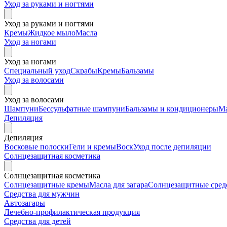
Уход за руками и ногтями
Уход за руками и ногтями
Кремы
Жидкое мыло
Масла
Уход за ногами
Уход за ногами
Специальный уход
Скрабы
Кремы
Бальзамы
Уход за волосами
Уход за волосами
Шампуни
Бессульфатные шампуни
Бальзамы и кондиционеры
М
Депиляция
Депиляция
Восковые полоски
Гели и кремы
Воск
Уход после депиляции
Солнцезащитная косметика
Солнцезащитная косметика
Солнцезащитные кремы
Масла для загара
Солнцезащитные средс
Средства для мужчин
Автозагары
Лечебно-профилактическая продукция
Средства для детей