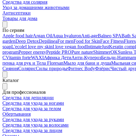
Средства для солярия
Уход за домашними животными
Антисептики
Товары для дома
По сериям
Apple food hair
Argan Oil
Aqua hyaluron
Anti-age
Balneo SPA
Bath Sa
garden
Deep Detox
Depilinea
For men
Food for Skin
Face Fitness
Flore
soap
L'ecole
I love my skin
I love vegan food
Intimate
Just
Keratin comp
program
Pepper energy
Peptide PRO
Pure nature
ShimmerOK
Sunless 
C
Vitamin forte
WAXI
Африка Дети
Анти-Купероз
Бельди-Hammam
пенка для рук и Тела Floresan
Мыло для бани и душа
Мыльная с
Сияния
Солярис
Силы природы
Фитнес Body
Флёрис
Чистый дру
Каталог
Для профессионалов
Средства для депиляции
Средства для ухода за ногами
Средства для ухода за телом
Обертывания
Средства для ухода за руками
Средства для ухода за волосами
Средства для ухода за лицом
Основы