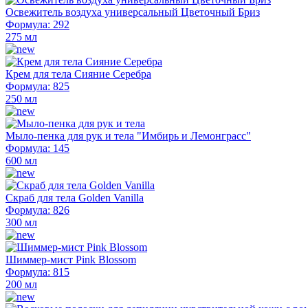
Освежитель воздуха универсальный Цветочный Бриз
Формула: 292
275 мл
Крем для тела Сияние Серебра
Формула: 825
250 мл
Мыло-пенка для рук и тела "Имбирь и Лемонграсс"
Формула: 145
600 мл
Скраб для тела Golden Vanilla
Формула: 826
300 мл
Шиммер-мист Pink Blossom
Формула: 815
200 мл