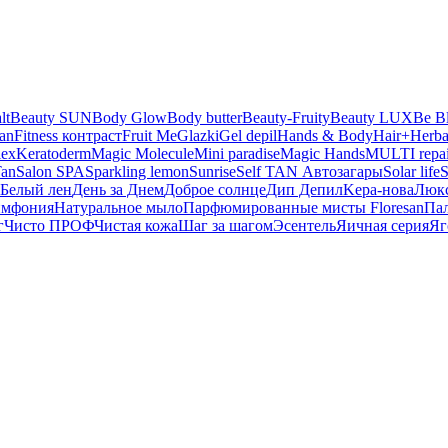
lt
Beauty SUN
Body Glow
Body butter
Beauty-Fruity
Beauty LUX
Be B
san
Fitness контраст
Fruit Me
Glazki
Gel depil
Hands & Body
Hair+
Herba
lex
Keratoderm
Magic Molecule
Mini paradise
Magic Hands
MULTI repai
Tan
Salon SPA
Sparkling lemon
Sunrise
Self TAN Автозагары
Solar life
S
Белый лен
День за Днем
Доброе солнце
Дип Депил
Kepa-нова
Люк
имфония
Натуральное мыло
Парфюмированные мисты Floresan
Па
г
Чисто ПРОФ
Чистая кожа
Шаг за шагом
Эсентель
Яичная серия
Яг