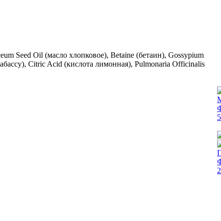
aceum Seed Oil (масло хлопковое), Betaine (бетаин), Gossypium
бассу), Citric Acid (кислота лимонная), Pulmonaria Officinalis
Ф
5
Ф
2