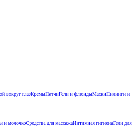
ой вокруг глаз
Кремы
Патчи
Гели и флюиды
Маски
Пилинги и
ы и молочко
Средства для массажа
Интимная гигиена
Гели для