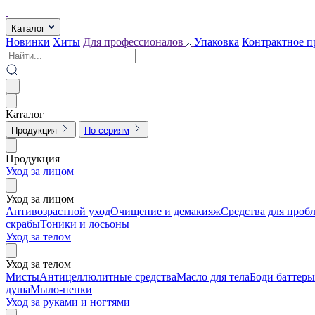
Каталог
Новинки
Хиты
Для профессионалов
Упаковка
Контрактное п
Каталог
Продукция
По сериям
Продукция
Уход за лицом
Уход за лицом
Антивозрастной уход
Очищение и демакияж
Средства для проб
скрабы
Тоники и лосьоны
Уход за телом
Уход за телом
Мисты
Антицеллюлитные средства
Масло для тела
Боди баттеры
душа
Мыло-пенки
Уход за руками и ногтями