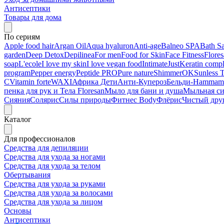
Антисептики
Товары для дома
По сериям
Apple food hair
Argan Oil
Aqua hyaluron
Anti-age
Balneo SPA
Bath Sa
garden
Deep Detox
Depilinea
For men
Food for Skin
Face Fitness
Flore
soap
L'ecole
I love my skin
I love vegan food
Intimate
Just
Keratin comp
program
Pepper energy
Peptide PRO
Pure nature
ShimmerOK
Sunless 
C
Vitamin forte
WAXI
Африка Дети
Анти-Купероз
Бельди-Hammam
пенка для рук и Тела Floresan
Мыло для бани и душа
Мыльная с
Сияния
Солярис
Силы природы
Фитнес Body
Флёрис
Чистый дру
Каталог
Для профессионалов
Средства для депиляции
Средства для ухода за ногами
Средства для ухода за телом
Обертывания
Средства для ухода за руками
Средства для ухода за волосами
Средства для ухода за лицом
Основы
Антисептики