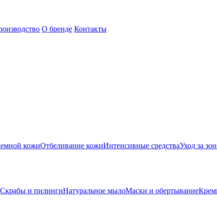
роизводство
О бренде
Контакты
лемной кожи
Отбеливание кожи
Интенсивные средства
Уход за зон
Скрабы и пилинги
Натуральное мыло
Маски и обертывание
Крем