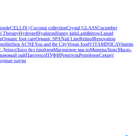
londe
CELLIX+
Coconut collection
Crystal GLASS
Cucumber
l Therapy
Hydrogel
Hyaluron
Happy kids
Lash&brow
Liquid
r
Organic foot care
Organic SPA
Nail Line
Retinol
Renovation
terilin
Stop ACNE
You and the City
Vegan food
VITAMINICA
Vitamin
с Депил
Лицо без проблем
Магниевое масло
МинераЛюкс
Мыло-
льмовый рай
Пантенол
ПУФИ
Ревитель
Репейник
Секрет
одные патчи