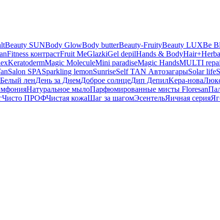
lt
Beauty SUN
Body Glow
Body butter
Beauty-Fruity
Beauty LUX
Be B
san
Fitness контраст
Fruit Me
Glazki
Gel depil
Hands & Body
Hair+
Herba
lex
Keratoderm
Magic Molecule
Mini paradise
Magic Hands
MULTI repai
Tan
Salon SPA
Sparkling lemon
Sunrise
Self TAN Автозагары
Solar life
S
Белый лен
День за Днем
Доброе солнце
Дип Депил
Kepa-нова
Люк
имфония
Натуральное мыло
Парфюмированные мисты Floresan
Па
г
Чисто ПРОФ
Чистая кожа
Шаг за шагом
Эсентель
Яичная серия
Яг