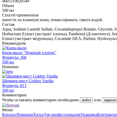
4605319020549
Объем
500 мл
Способ применения
нанести на влажную кожу, помассировать, смыть водой.
Состав
Aqua, Sodium Laureth Sulfate, Cocamidopropyl Betaine, Glycerin, 
Herbaceum Extract (экстракт хлопка), Panthenol (Д-пантенол), Sodi
Extract (экстракт медуницы), Cocamide DEA, Parfum, Hydroxyacet
Рекомендуем
Крем-мыло "Нежный хлопок"
Формула: 368
500 мл
Новинки
Шиммер-мист Golden Vanilla
Формула: 813
200 мл
Комментарии
Чтобы оставлять комментарии необходимо
или
войти
зарегис
Меню
Каталог
Новинки
Хиты
Для профессионалов
Упаковка
Контрактн