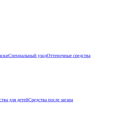
аски
Специальный уход
Оттеночные средства
тва для детей
Средства после загара