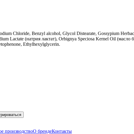
Sodium Chloride, Benzyl alcohol, Glycol Distearate, Gossypium Herb
um Lactate (натрия лактат), Orbignya Speciosa Kernel Oil (масло ба
ophenone, Ethylhexylglycerin.
трироваться
ое производство
О бренде
Контакты