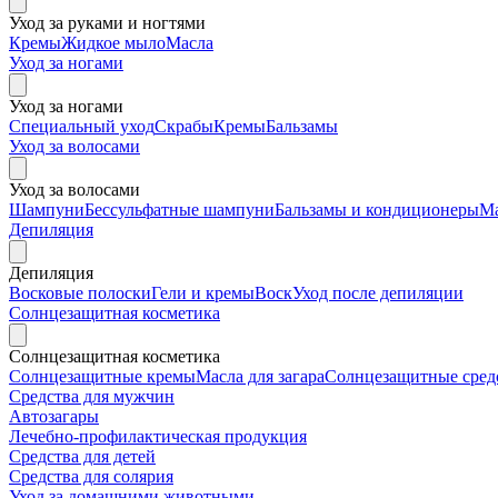
Уход за руками и ногтями
Кремы
Жидкое мыло
Масла
Уход за ногами
Уход за ногами
Специальный уход
Скрабы
Кремы
Бальзамы
Уход за волосами
Уход за волосами
Шампуни
Бессульфатные шампуни
Бальзамы и кондиционеры
М
Депиляция
Депиляция
Восковые полоски
Гели и кремы
Воск
Уход после депиляции
Солнцезащитная косметика
Солнцезащитная косметика
Солнцезащитные кремы
Масла для загара
Солнцезащитные средс
Средства для мужчин
Автозагары
Лечебно-профилактическая продукция
Средства для детей
Средства для солярия
Уход за домашними животными