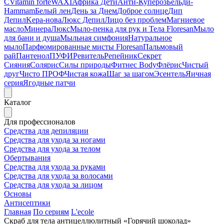
C
Vitamin forte
WAXI
Африка Дети
Анти-Купероз
Бельди-
Hammam
Белый лен
День за Днем
Доброе солнце
Дип
Депил
Kepa-нова
Люкс Депил
Лицо без проблем
Магниевое
масло
МинераЛюкс
Мыло-пенка для рук и Тела Floresan
Мыло
для бани и душа
Мыльная симфония
Натуральное
мыло
Парфюмированные мисты Floresan
Пальмовый
рай
Пантенол
ПУФИ
Ревитель
Репейник
Секрет
Сияния
Солярис
Силы природы
Фитнес Body
Флёрис
Чистый
друг
Чисто ПРОФ
Чистая кожа
Шаг за шагом
Эсентель
Яичная
серия
Ягодные патчи
Каталог
Для профессионалов
Средства для депиляции
Средства для ухода за ногами
Средства для ухода за телом
Обертывания
Средства для ухода за руками
Средства для ухода за волосами
Средства для ухода за лицом
Основы
Антисептики
Главная
По сериям
L'ecole
Скраб для тела антицеллюлитный «Горячий шоколад»