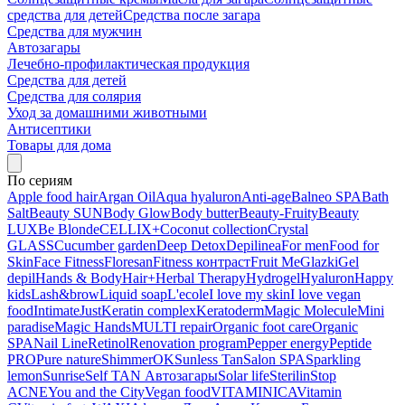
средства для детей
Средства после загара
Средства для мужчин
Автозагары
Лечебно-профилактическая продукция
Средства для детей
Средства для солярия
Уход за домашними животными
Антисептики
Товары для дома
По сериям
Apple food hair
Argan Oil
Aqua hyaluron
Anti-age
Balneo SPA
Bath
Salt
Beauty SUN
Body Glow
Body butter
Beauty-Fruity
Beauty
LUX
Be Blonde
CELLIX+
Coconut collection
Crystal
GLASS
Cucumber garden
Deep Detox
Depilinea
For men
Food for
Skin
Face Fitness
Floresan
Fitness контраст
Fruit Me
Glazki
Gel
depil
Hands & Body
Hair+
Herbal Therapy
Hydrogel
Hyaluron
Happy
kids
Lash&brow
Liquid soap
L'ecole
I love my skin
I love vegan
food
Intimate
Just
Keratin complex
Keratoderm
Magic Molecule
Mini
paradise
Magic Hands
MULTI repair
Organic foot care
Organic
SPA
Nail Line
Retinol
Renovation program
Pepper energy
Peptide
PRO
Pure nature
ShimmerOK
Sunless Tan
Salon SPA
Sparkling
lemon
Sunrise
Self TAN Автозагары
Solar life
Sterilin
Stop
ACNE
You and the City
Vegan food
VITAMINICA
Vitamin