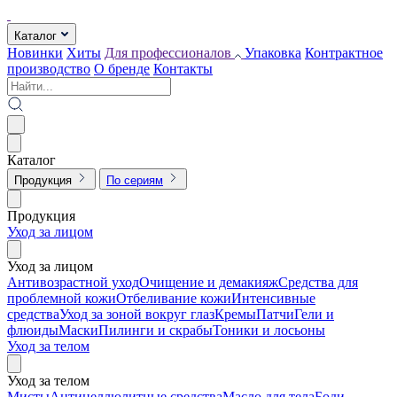
Каталог
Новинки
Хиты
Для профессионалов
Упаковка
Контрактное
производство
О бренде
Контакты
Каталог
Продукция
По сериям
Продукция
Уход за лицом
Уход за лицом
Антивозрастной уход
Очищение и демакияж
Средства для
проблемной кожи
Отбеливание кожи
Интенсивные
средства
Уход за зоной вокруг глаз
Кремы
Патчи
Гели и
флюиды
Маски
Пилинги и скрабы
Тоники и лосьоны
Уход за телом
Уход за телом
Мисты
Антицеллюлитные средства
Масло для тела
Боди