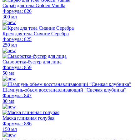
Скраб для тела Golden Vanilla
Формула: 826
300 мл
Крем для тела Сияние Серебра
Формула: 825
250 мл
Сыворотка-бустер для лица
Формула: 859
50 мл
Шампунь-объем восстанавливающий “Свежая клубника”
Формула: 847
80 мл
Маска глиняная голубая
Формула: 886
150 мл