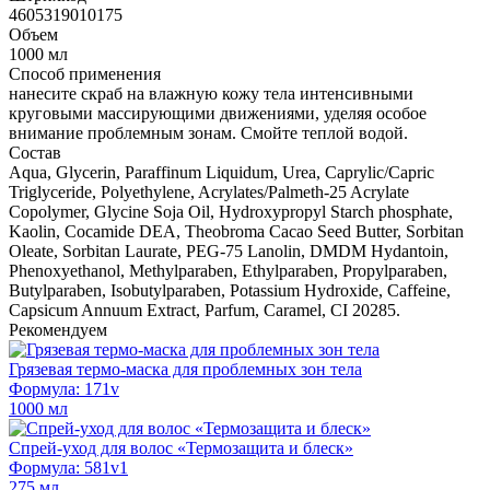
4605319010175
Объем
1000 мл
Способ применения
нанесите скраб на влажную кожу тела интенсивными
круговыми массирующими движениями, уделяя особое
внимание проблемным зонам. Смойте теплой водой.
Состав
Aqua, Glycerin, Paraffinum Liquidum, Urea, Caprylic/Capric
Triglyceride, Polyethylene, Acrylates/Palmeth-25 Acrylate
Copolymer, Glycine Soja Oil, Hydroxypropyl Starch phosphate,
Kaolin, Cocamide DEA, Theobroma Cacao Seed Butter, Sorbitan
Oleate, Sorbitan Laurate, PEG-75 Lanolin, DMDM Hydantoin,
Phenoxyethanol, Methylparaben, Ethylparaben, Propylparaben,
Butylparaben, Isobutylparaben, Potassium Hydroxide, Caffeine,
Capsicum Annuum Extract, Parfum, Caramel, CI 20285.
Рекомендуем
Грязевая термо-маска для проблемных зон тела
Формула: 171v
1000 мл
Спрей-уход для волос «Термозащита и блеск»
Формула: 581v1
275 мл