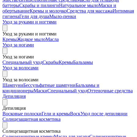
баттеры
Скрабы и пилинги
Натуральное мыло
Маски и
обертывание
Кремы и молочко
Средства для массажа
Интимная
гигиена
Гели для душа
Мыло-пенки
Уход за руками и ногтями
Уход за руками и ногтями
Кремы
Жидкое мыло
Масла
Уход за ногами
Уход за ногами
Специальный уход
Скрабы
Кремы
Бальзамы
Уход за волосами
Уход за волосами
Шампуни
Бессульфатные шампуни
Бальзамы и
кондиционеры
Маски
Специальный уход
Оттеночные средства
Депиляция
Депиляция
Восковые полоски
Гели и кремы
Воск
Уход после депиляции
Солнцезащитная косметика
Солнцезащитная косметика
Солнцезащитные кремы
Масла для загара
Солнцезащитные