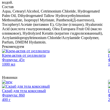
водой.
Состав
Aqua, Cetearyl Alcohol, Cetrimonium Chloride, Hydrogenated
Palm Oil, Dihydrogenated Tallow Hydroxyethylmonium
Methosulfate, Isopropyl Myristate, Panthenol(Д-пантенол),
Tocopheryl Acetate (витамин Е), Glycine (глицин), Hyaluronic
Acid (кислота гиалуроновая), Olea Europaea Fruit Oil (масло
оливковое), Hydrolyzed Keratin (кератин гидролизованный),
Acrylamidopropyltrimonium Chloride/Acrylamide Copolymer,
Parfum, DMDM Hydantoin.
Рекомендуем
Крем-актив от целлюлита
Г
Формула: 45v
Ф
1000 мл
1
Новинки
Скраб для тела кокосовый
Г
Формула: 860
Ф
400 г
2