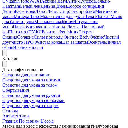
C
Vitamin forte
WAXI
Африка Дети
Анти-Купероз
Бельди-
Hammam
Белый лен
День за Днем
Доброе солнце
Дип
Депил
Kepa-нова
Люкс Депил
Лицо без проблем
Магниевое
масло
МинераЛюкс
Мыло-пенка для рук и Тела Floresan
Мыло
для бани и душа
Мыльная симфония
Натуральное
мыло
Парфюмированные мисты Floresan
Пальмовый
рай
Пантенол
ПУФИ
Ревитель
Репейник
Секрет
Сияния
Солярис
Силы природы
Фитнес Body
Флёрис
Чистый
друг
Чисто ПРОФ
Чистая кожа
Шаг за шагом
Эсентель
Яичная
серия
Ягодные патчи
Каталог
Для профессионалов
Средства для депиляции
Средства для ухода за ногами
Средства для ухода за телом
Обертывания
Средства для ухода за руками
Средства для ухода за волосами
Средства для ухода за лицом
Основы
Антисептики
Главная
По сериям
L'ecole
Маска для волос с эффектом ламинирования гиалуроновая