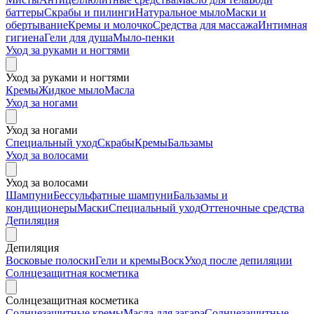
баттеры
Скрабы и пилинги
Натуральное мыло
Маски и
обертывание
Кремы и молочко
Средства для массажа
Интимная
гигиена
Гели для душа
Мыло-пенки
Уход за руками и ногтями
Уход за руками и ногтями
Кремы
Жидкое мыло
Масла
Уход за ногами
Уход за ногами
Специальный уход
Скрабы
Кремы
Бальзамы
Уход за волосами
Уход за волосами
Шампуни
Бессульфатные шампуни
Бальзамы и
кондиционеры
Маски
Специальный уход
Оттеночные средства
Депиляция
Депиляция
Восковые полоски
Гели и кремы
Воск
Уход после депиляции
Солнцезащитная косметика
Солнцезащитная косметика
Солнцезащитные кремы
Масла для загара
Солнцезащитные