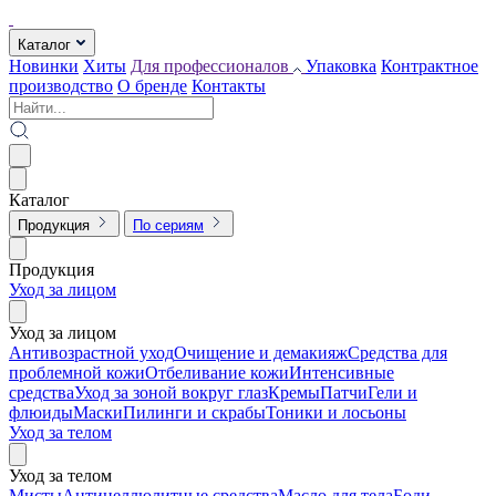
Каталог
Новинки
Хиты
Для профессионалов
Упаковка
Контрактное
производство
О бренде
Контакты
Каталог
Продукция
По сериям
Продукция
Уход за лицом
Уход за лицом
Антивозрастной уход
Очищение и демакияж
Средства для
проблемной кожи
Отбеливание кожи
Интенсивные
средства
Уход за зоной вокруг глаз
Кремы
Патчи
Гели и
флюиды
Маски
Пилинги и скрабы
Тоники и лосьоны
Уход за телом
Уход за телом
Мисты
Антицеллюлитные средства
Масло для тела
Боди