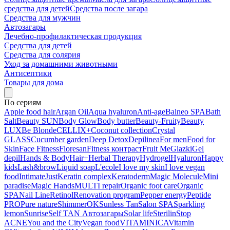
средства для детей
Средства после загара
Средства для мужчин
Автозагары
Лечебно-профилактическая продукция
Средства для детей
Средства для солярия
Уход за домашними животными
Антисептики
Товары для дома
По сериям
Apple food hair
Argan Oil
Aqua hyaluron
Anti-age
Balneo SPA
Bath
Salt
Beauty SUN
Body Glow
Body butter
Beauty-Fruity
Beauty
LUX
Be Blonde
CELLIX+
Coconut collection
Crystal
GLASS
Cucumber garden
Deep Detox
Depilinea
For men
Food for
Skin
Face Fitness
Floresan
Fitness контраст
Fruit Me
Glazki
Gel
depil
Hands & Body
Hair+
Herbal Therapy
Hydrogel
Hyaluron
Happy
kids
Lash&brow
Liquid soap
L'ecole
I love my skin
I love vegan
food
Intimate
Just
Keratin complex
Keratoderm
Magic Molecule
Mini
paradise
Magic Hands
MULTI repair
Organic foot care
Organic
SPA
Nail Line
Retinol
Renovation program
Pepper energy
Peptide
PRO
Pure nature
ShimmerOK
Sunless Tan
Salon SPA
Sparkling
lemon
Sunrise
Self TAN Автозагары
Solar life
Sterilin
Stop
ACNE
You and the City
Vegan food
VITAMINICA
Vitamin