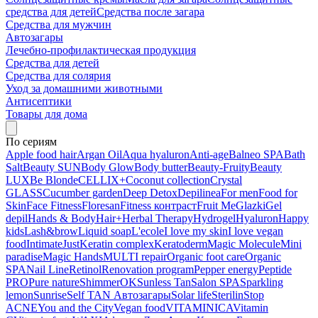
средства для детей
Средства после загара
Средства для мужчин
Автозагары
Лечебно-профилактическая продукция
Средства для детей
Средства для солярия
Уход за домашними животными
Антисептики
Товары для дома
По сериям
Apple food hair
Argan Oil
Aqua hyaluron
Anti-age
Balneo SPA
Bath
Salt
Beauty SUN
Body Glow
Body butter
Beauty-Fruity
Beauty
LUX
Be Blonde
CELLIX+
Coconut collection
Crystal
GLASS
Cucumber garden
Deep Detox
Depilinea
For men
Food for
Skin
Face Fitness
Floresan
Fitness контраст
Fruit Me
Glazki
Gel
depil
Hands & Body
Hair+
Herbal Therapy
Hydrogel
Hyaluron
Happy
kids
Lash&brow
Liquid soap
L'ecole
I love my skin
I love vegan
food
Intimate
Just
Keratin complex
Keratoderm
Magic Molecule
Mini
paradise
Magic Hands
MULTI repair
Organic foot care
Organic
SPA
Nail Line
Retinol
Renovation program
Pepper energy
Peptide
PRO
Pure nature
ShimmerOK
Sunless Tan
Salon SPA
Sparkling
lemon
Sunrise
Self TAN Автозагары
Solar life
Sterilin
Stop
ACNE
You and the City
Vegan food
VITAMINICA
Vitamin