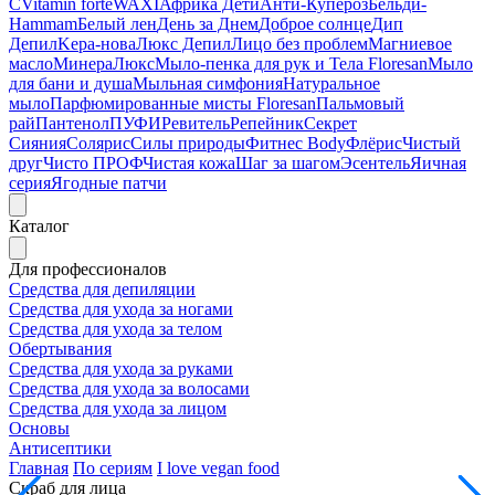
C
Vitamin forte
WAXI
Африка Дети
Анти-Купероз
Бельди-
Hammam
Белый лен
День за Днем
Доброе солнце
Дип
Депил
Kepa-нова
Люкс Депил
Лицо без проблем
Магниевое
масло
МинераЛюкс
Мыло-пенка для рук и Тела Floresan
Мыло
для бани и душа
Мыльная симфония
Натуральное
мыло
Парфюмированные мисты Floresan
Пальмовый
рай
Пантенол
ПУФИ
Ревитель
Репейник
Секрет
Сияния
Солярис
Силы природы
Фитнес Body
Флёрис
Чистый
друг
Чисто ПРОФ
Чистая кожа
Шаг за шагом
Эсентель
Яичная
серия
Ягодные патчи
Каталог
Для профессионалов
Средства для депиляции
Средства для ухода за ногами
Средства для ухода за телом
Обертывания
Средства для ухода за руками
Средства для ухода за волосами
Средства для ухода за лицом
Основы
Антисептики
Главная
По сериям
I love vegan food
Скраб для лица