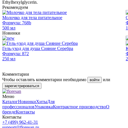
Ethylhexylglycerin.
Рекомендуем
Молочко для тела питательное
С
Формула: 768b
Ф
500 мл
1
Новинки
Гель-уход для душа Сияние Серебра
К
Формула: 872
Ф
250 мл
2
Комментарии
Чтобы оставлять комментарии необходимо
или
войти
зарегистрироваться
Меню
Каталог
Новинки
Хиты
Для
профессионалов
Упаковка
Контрактное производство
О
бренде
Контакты
Контакты
+7 (499) 962-41-31
support@floresan.ru