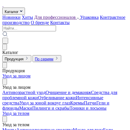
Каталог
Новинки
Хиты
Для профессионалов
Упаковка
Контрактное
производство
О бренде
Контакты
Каталог
Продукция
По сериям
Продукция
Уход за лицом
Уход за лицом
Антивозрастной уход
Очищение и демакияж
Средства для
проблемной кожи
Отбеливание кожи
Интенсивные
средства
Уход за зоной вокруг глаз
Кремы
Патчи
Гели и
флюиды
Маски
Пилинги и скрабы
Тоники и лосьоны
Уход за телом
Уход за телом
Мисты
Антицеллюлитные средства
Масло для тела
Боди