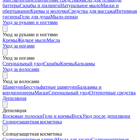
баттеры
Скрабы и пилинги
Натуральное мыло
Маски и
обертывание
Кремы и молочко
Средства для массажа
Интимная
гигиена
Гели для душа
Мыло-пенки
Уход за руками и ногтями
Уход за руками и ногтями
Кремы
Жидкое мыло
Масла
Уход за ногами
Уход за ногами
Специальный уход
Скрабы
Кремы
Бальзамы
Уход за волосами
Уход за волосами
Шампуни
Бессульфатные шампуни
Бальзамы и
кондиционеры
Маски
Специальный уход
Оттеночные средства
Депиляция
Депиляция
Восковые полоски
Гели и кремы
Воск
Уход после депиляции
Солнцезащитная косметика
Солнцезащитная косметика
Солнцезащитные кремы
Масла для загара
Солнцезащитные