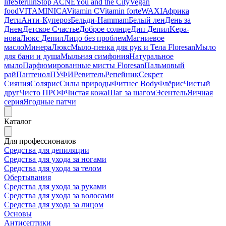
life
Sterilin
Stop ACNE
You and the City
Vegan
food
VITAMINICA
Vitamin C
Vitamin forte
WAXI
Африка
Дети
Анти-Купероз
Бельди-Hammam
Белый лен
День за
Днем
Детское Счастье
Доброе солнце
Дип Депил
Kepa-
нова
Люкс Депил
Лицо без проблем
Магниевое
масло
МинераЛюкс
Мыло-пенка для рук и Тела Floresan
Мыло
для бани и душа
Мыльная симфония
Натуральное
мыло
Парфюмированные мисты Floresan
Пальмовый
рай
Пантенол
ПУФИ
Ревитель
Репейник
Секрет
Сияния
Солярис
Силы природы
Фитнес Body
Флёрис
Чистый
друг
Чисто ПРОФ
Чистая кожа
Шаг за шагом
Эсентель
Яичная
серия
Ягодные патчи
Каталог
Для профессионалов
Средства для депиляции
Средства для ухода за ногами
Средства для ухода за телом
Обертывания
Средства для ухода за руками
Средства для ухода за волосами
Средства для ухода за лицом
Основы
Антисептики