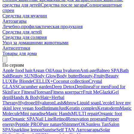
средства для детей
Средства после загара
Солнцезащитные
спреи
Средства для мужчин
Автозагары
Лечебно-профилактическая продукция
Средства для детей
Средства для солярия
Уход за домашними животными
Антисептики
Товары для дома
По сериям
Apple food hair
Argan Oil
Aqua hyaluron
Anti-age
Balneo SPA
Bath
Salt
Beauty SUN
Body Glow
Body butter
Beauty-Fruity
Beauty
LUX
Be Blonde
CELLIX+
Coconut collection
Crystal
GLASS
Cucumber garden
Deep Detox
Depilinea
For men
Food for
Skin
Face Fitness
Floresan
Fitness контраст
Fruit Me
Glazki
Gel
depil
Hands & Body
Hair+
Herbal
Therapy
Hydrogel
Hyaluron
Lash&brow
Liquid soap
L'ecole
I love my
skin
I love vegan food
Intimate
Just
Keratin complex
Keratoderm
Magic
Molecule
Mini paradise
Magic Hands
MULTI repair
Organic foot
care
Organic SPA
Nail Line
Retinol
Renovation program
Pepper
energy
Peptide PRO
Pure nature
ShimmerOK
Sunless Tan
Salon
SPA
Sparkling lemon
Sunrise
Self TAN Автозагары
Solar