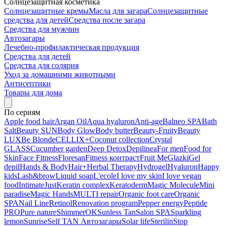
Солнцезащитная косметика
Солнцезащитные кремы
Масла для загара
Солнцезащитные
средства для детей
Средства после загара
Средства для мужчин
Автозагары
Лечебно-профилактическая продукция
Средства для детей
Средства для солярия
Уход за домашними животными
Антисептики
Товары для дома
По сериям
Apple food hair
Argan Oil
Aqua hyaluron
Anti-age
Balneo SPA
Bath
Salt
Beauty SUN
Body Glow
Body butter
Beauty-Fruity
Beauty
LUX
Be Blonde
CELLIX+
Coconut collection
Crystal
GLASS
Cucumber garden
Deep Detox
Depilinea
For men
Food for
Skin
Face Fitness
Floresan
Fitness контраст
Fruit Me
Glazki
Gel
depil
Hands & Body
Hair+
Herbal Therapy
Hydrogel
Hyaluron
Happy
kids
Lash&brow
Liquid soap
L'ecole
I love my skin
I love vegan
food
Intimate
Just
Keratin complex
Keratoderm
Magic Molecule
Mini
paradise
Magic Hands
MULTI repair
Organic foot care
Organic
SPA
Nail Line
Retinol
Renovation program
Pepper energy
Peptide
PRO
Pure nature
ShimmerOK
Sunless Tan
Salon SPA
Sparkling
lemon
Sunrise
Self TAN Автозагары
Solar life
Sterilin
Stop