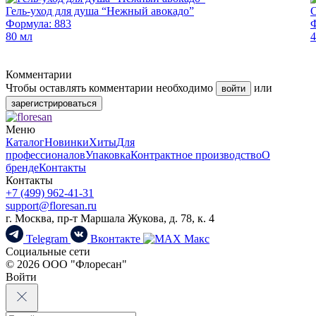
Гель-уход для душа “Нежный авокадо”
С
Формула: 883
Ф
80 мл
4
Комментарии
Чтобы оставлять комментарии необходимо
или
войти
зарегистрироваться
Меню
Каталог
Новинки
Хиты
Для
профессионалов
Упаковка
Контрактное производство
О
бренде
Контакты
Контакты
+7 (499) 962-41-31
support@floresan.ru
г. Москва, пр-т Маршала Жукова, д. 78, к. 4
Telegram
Вконтакте
Макс
Социальные сети
© 2026 ООО "Флоресан"
Войти