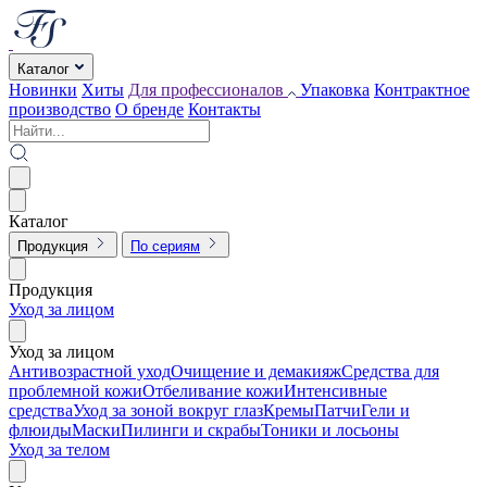
Каталог
Новинки
Хиты
Для профессионалов
Упаковка
Контрактное
производство
О бренде
Контакты
Каталог
Продукция
По сериям
Продукция
Уход за лицом
Уход за лицом
Антивозрастной уход
Очищение и демакияж
Средства для
проблемной кожи
Отбеливание кожи
Интенсивные
средства
Уход за зоной вокруг глаз
Кремы
Патчи
Гели и
флюиды
Маски
Пилинги и скрабы
Тоники и лосьоны
Уход за телом