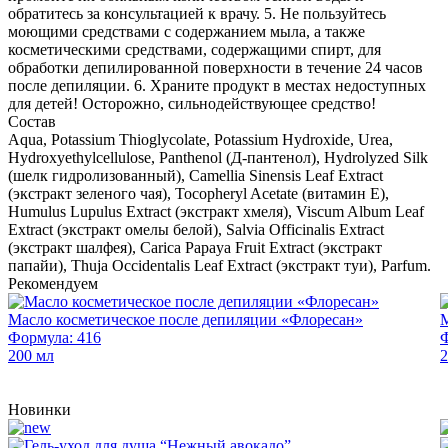
обратитесь за консультацией к врачу. 5. Не пользуйтесь
моющими средствами с содержанием мыла, а также
косметическими средствами, содержащими спирт, для
обработки депилированной поверхности в течение 24 часов
после депиляции. 6. Храните продукт в местах недоступных
для детей! Осторожно, сильнодействующее средство!
Состав
Aqua, Potassium Thioglycolate, Potassium Hydroxide, Urea,
Hydroxyethylcellulose, Panthenol (Д-пантенол), Hydrolyzed Silk
(шелк гидролизованный), Camellia Sinensis Leaf Extract
(экстракт зеленого чая), Tocopheryl Acetate (витамин Е),
Humulus Lupulus Extract (экстракт хмеля), Viscum Album Leaf
Extract (экстракт омелы белой), Salvia Officinalis Extract
(экстракт шалфея), Carica Papaya Fruit Extract (экстракт
папайи), Thuja Occidentalis Leaf Extract (экстракт туи), Parfum.
Рекомендуем
Масло косметическое после депиляции «Флоресан»
М
Формула: 416
Ф
200 мл
2
Новинки