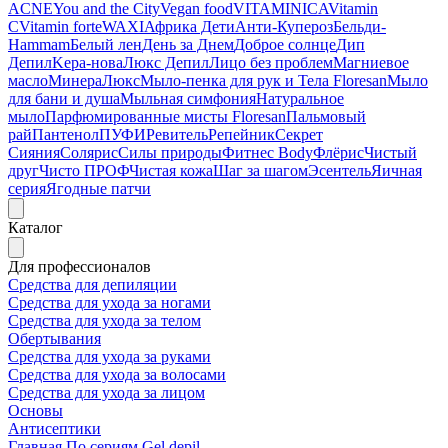
ACNE
You and the City
Vegan food
VITAMINICA
Vitamin
C
Vitamin forte
WAXI
Африка Дети
Анти-Купероз
Бельди-
Hammam
Белый лен
День за Днем
Доброе солнце
Дип
Депил
Kepa-нова
Люкс Депил
Лицо без проблем
Магниевое
масло
МинераЛюкс
Мыло-пенка для рук и Тела Floresan
Мыло
для бани и душа
Мыльная симфония
Натуральное
мыло
Парфюмированные мисты Floresan
Пальмовый
рай
Пантенол
ПУФИ
Ревитель
Репейник
Секрет
Сияния
Солярис
Силы природы
Фитнес Body
Флёрис
Чистый
друг
Чисто ПРОФ
Чистая кожа
Шаг за шагом
Эсентель
Яичная
серия
Ягодные патчи
Каталог
Для профессионалов
Средства для депиляции
Средства для ухода за ногами
Средства для ухода за телом
Обертывания
Средства для ухода за руками
Средства для ухода за волосами
Средства для ухода за лицом
Основы
Антисептики
Главная
По сериям
Gel depil