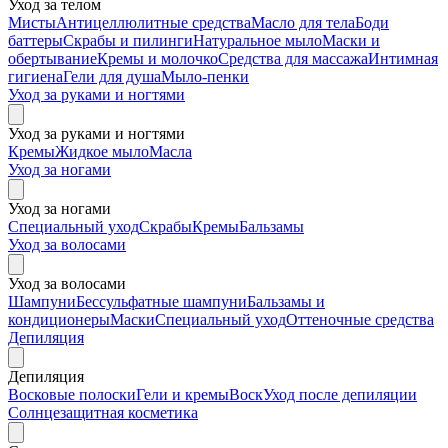
Уход за телом
Мисты
Антицеллюлитные средства
Масло для тела
Боди
баттеры
Скрабы и пилинги
Натуральное мыло
Маски и
обертывание
Кремы и молочко
Средства для массажа
Интимная
гигиена
Гели для душа
Мыло-пенки
Уход за руками и ногтями
Уход за руками и ногтями
Кремы
Жидкое мыло
Масла
Уход за ногами
Уход за ногами
Специальный уход
Скрабы
Кремы
Бальзамы
Уход за волосами
Уход за волосами
Шампуни
Бессульфатные шампуни
Бальзамы и
кондиционеры
Маски
Специальный уход
Оттеночные средства
Депиляция
Депиляция
Восковые полоски
Гели и кремы
Воск
Уход после депиляции
Солнцезащитная косметика