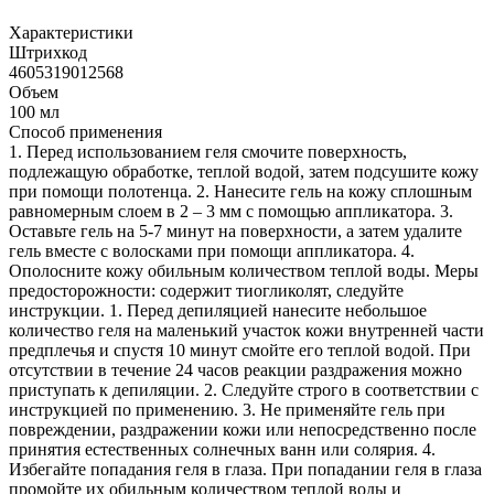
Характеристики
Штрихкод
4605319012568
Объем
100 мл
Способ применения
1. Перед использованием геля смочите поверхность,
подлежащую обработке, теплой водой, затем подсушите кожу
при помощи полотенца. 2. Нанесите гель на кожу сплошным
равномерным слоем в 2 – 3 мм с помощью аппликатора. 3.
Оставьте гель на 5-7 минут на поверхности, а затем удалите
гель вместе с волосками при помощи аппликатора. 4.
Ополосните кожу обильным количеством теплой воды. Меры
предосторожности: содержит тиогликолят, следуйте
инструкции. 1. Перед депиляцией нанесите небольшое
количество геля на маленький участок кожи внутренней части
предплечья и спустя 10 минут смойте его теплой водой. При
отсутствии в течение 24 часов реакции раздражения можно
приступать к депиляции. 2. Следуйте строго в соответствии с
инструкцией по применению. 3. Не применяйте гель при
повреждении, раздражении кожи или непосредственно после
принятия естественных солнечных ванн или солярия. 4.
Избегайте попадания геля в глаза. При попадании геля в глаза
промойте их обильным количеством теплой воды и