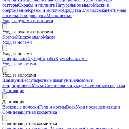
баттеры
Скрабы и пилинги
Натуральное мыло
Маски и
обертывание
Кремы и молочко
Средства для массажа
Интимная
гигиена
Гели для душа
Мыло-пенки
Уход за руками и ногтями
Уход за руками и ногтями
Кремы
Жидкое мыло
Масла
Уход за ногами
Уход за ногами
Специальный уход
Скрабы
Кремы
Бальзамы
Уход за волосами
Уход за волосами
Шампуни
Бессульфатные шампуни
Бальзамы и
кондиционеры
Маски
Специальный уход
Оттеночные средства
Депиляция
Депиляция
Восковые полоски
Гели и кремы
Воск
Уход после депиляции
Солнцезащитная косметика
Солнцезащитная косметика
Солнцезащитные кремы
Масла для загара
Солнцезащитные