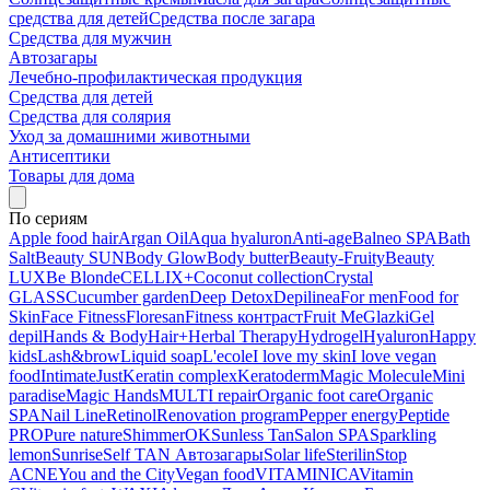
средства для детей
Средства после загара
Средства для мужчин
Автозагары
Лечебно-профилактическая продукция
Средства для детей
Средства для солярия
Уход за домашними животными
Антисептики
Товары для дома
По сериям
Apple food hair
Argan Oil
Aqua hyaluron
Anti-age
Balneo SPA
Bath
Salt
Beauty SUN
Body Glow
Body butter
Beauty-Fruity
Beauty
LUX
Be Blonde
CELLIX+
Coconut collection
Crystal
GLASS
Cucumber garden
Deep Detox
Depilinea
For men
Food for
Skin
Face Fitness
Floresan
Fitness контраст
Fruit Me
Glazki
Gel
depil
Hands & Body
Hair+
Herbal Therapy
Hydrogel
Hyaluron
Happy
kids
Lash&brow
Liquid soap
L'ecole
I love my skin
I love vegan
food
Intimate
Just
Keratin complex
Keratoderm
Magic Molecule
Mini
paradise
Magic Hands
MULTI repair
Organic foot care
Organic
SPA
Nail Line
Retinol
Renovation program
Pepper energy
Peptide
PRO
Pure nature
ShimmerOK
Sunless Tan
Salon SPA
Sparkling
lemon
Sunrise
Self TAN Автозагары
Solar life
Sterilin
Stop
ACNE
You and the City
Vegan food
VITAMINICA
Vitamin