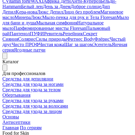
C
Vitamin forte
WAXI
Африка Дети
Анти-Купероз
Бельди-
Hammam
Белый лен
День за Днем
Доброе солнце
Дип
Депил
Kepa-нова
Люкс Депил
Лицо без проблем
Магниевое
масло
МинераЛюкс
Мыло-пенка для рук и Тела Floresan
Мыло
для бани и душа
Мыльная симфония
Натуральное
мыло
Парфюмированные мисты Floresan
Пальмовый
рай
Пантенол
ПУФИ
Ревитель
Репейник
Секрет
Сияния
Солярис
Силы природы
Фитнес Body
Флёрис
Чистый
друг
Чисто ПРОФ
Чистая кожа
Шаг за шагом
Эсентель
Яичная
серия
Ягодные патчи
Каталог
Для профессионалов
Средства для депиляции
Средства для ухода за ногами
Средства для ухода за телом
Обертывания
Средства для ухода за руками
Средства для ухода за волосами
Средства для ухода за лицом
Основы
Антисептики
Главная
По сериям
Food for Skin