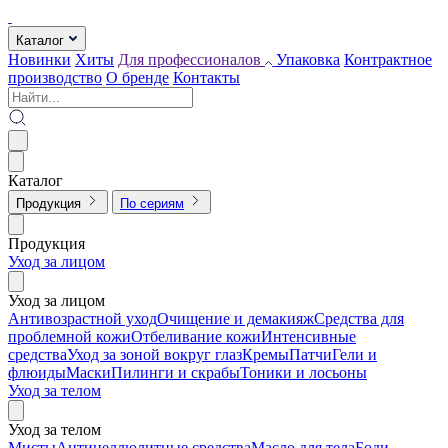
Каталог
Новинки
Хиты
Для профессионалов
Упаковка
Контрактное
производство
О бренде
Контакты
Каталог
Продукция
По сериям
Продукция
Уход за лицом
Уход за лицом
Антивозрастной уход
Очищение и демакияж
Средства для
проблемной кожи
Отбеливание кожи
Интенсивные
средства
Уход за зоной вокруг глаз
Кремы
Патчи
Гели и
флюиды
Маски
Пилинги и скрабы
Тоники и лосьоны
Уход за телом
Уход за телом
Мисты
Антицеллюлитные средства
Масло для тела
Боди