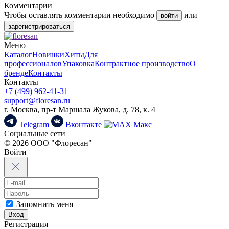
Комментарии
Чтобы оставлять комментарии необходимо
или
войти
зарегистрироваться
Меню
Каталог
Новинки
Хиты
Для
профессионалов
Упаковка
Контрактное производство
О
бренде
Контакты
Контакты
+7 (499) 962-41-31
support@floresan.ru
г. Москва, пр-т Маршала Жукова, д. 78, к. 4
Telegram
Вконтакте
Макс
Социальные сети
© 2026 ООО "Флоресан"
Войти
Запомнить меня
Вход
Регистрация