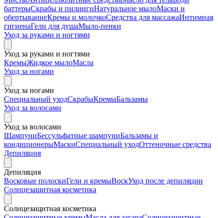
баттеры
Скрабы и пилинги
Натуральное мыло
Маски и
обертывание
Кремы и молочко
Средства для массажа
Интимная
гигиена
Гели для душа
Мыло-пенки
Уход за руками и ногтями
Уход за руками и ногтями
Кремы
Жидкое мыло
Масла
Уход за ногами
Уход за ногами
Специальный уход
Скрабы
Кремы
Бальзамы
Уход за волосами
Уход за волосами
Шампуни
Бессульфатные шампуни
Бальзамы и
кондиционеры
Маски
Специальный уход
Оттеночные средства
Депиляция
Депиляция
Восковые полоски
Гели и кремы
Воск
Уход после депиляции
Солнцезащитная косметика
Солнцезащитная косметика
Солнцезащитные кремы
Масла для загара
Солнцезащитные