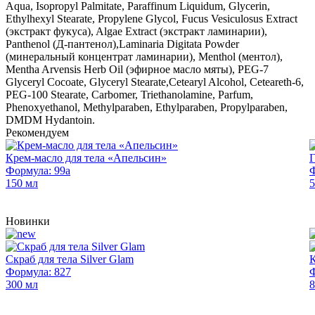
Aqua, Isopropyl Palmitate, Paraffinum Liquidum, Glycerin,
Ethylhexyl Stearate, Propylene Glycol, Fucus Vesiculosus Extract
(экстракт фукуса), Algae Extract (экстракт ламинарии),
Panthenol (Д-пантенол),Laminaria Digitata Powder
(минеральный концентрат ламинарии), Menthol (ментол),
Mentha Arvensis Herb Oil (эфирное масло мяты), PEG-7
Glyceryl Cocoate, Glyceryl Stearate,Cetearyl Alcohol, Ceteareth-6,
PEG-100 Stearate, Carbomer, Triethanolamine, Parfum,
Phenoxyethanol, Methylparaben, Ethylparaben, Propylparaben,
DMDM Hydantoin.
Рекомендуем
Крем-масло для тела «Апельсин»
Г
Формула: 99а
Ф
150 мл
5
Новинки
Скраб для тела Silver Glam
К
Формула: 827
Ф
300 мл
8