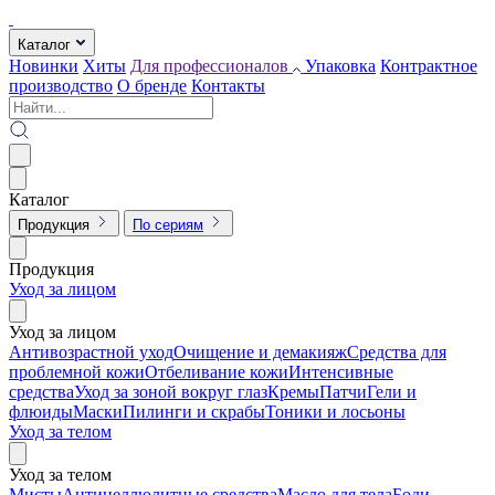
Каталог
Новинки
Хиты
Для профессионалов
Упаковка
Контрактное
производство
О бренде
Контакты
Каталог
Продукция
По сериям
Продукция
Уход за лицом
Уход за лицом
Антивозрастной уход
Очищение и демакияж
Средства для
проблемной кожи
Отбеливание кожи
Интенсивные
средства
Уход за зоной вокруг глаз
Кремы
Патчи
Гели и
флюиды
Маски
Пилинги и скрабы
Тоники и лосьоны
Уход за телом
Уход за телом
Мисты
Антицеллюлитные средства
Масло для тела
Боди