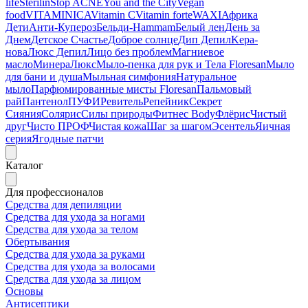
life
Sterilin
Stop ACNE
You and the City
Vegan
food
VITAMINICA
Vitamin C
Vitamin forte
WAXI
Африка
Дети
Анти-Купероз
Бельди-Hammam
Белый лен
День за
Днем
Детское Счастье
Доброе солнце
Дип Депил
Kepa-
нова
Люкс Депил
Лицо без проблем
Магниевое
масло
МинераЛюкс
Мыло-пенка для рук и Тела Floresan
Мыло
для бани и душа
Мыльная симфония
Натуральное
мыло
Парфюмированные мисты Floresan
Пальмовый
рай
Пантенол
ПУФИ
Ревитель
Репейник
Секрет
Сияния
Солярис
Силы природы
Фитнес Body
Флёрис
Чистый
друг
Чисто ПРОФ
Чистая кожа
Шаг за шагом
Эсентель
Яичная
серия
Ягодные патчи
Каталог
Для профессионалов
Средства для депиляции
Средства для ухода за ногами
Средства для ухода за телом
Обертывания
Средства для ухода за руками
Средства для ухода за волосами
Средства для ухода за лицом
Основы
Антисептики