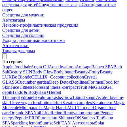
средства для детей
Средства после загара
Солнцезащитные
спреи
Средства для мужчин
Автозагары
Лечебно-профилактическая продукция
Средства для детей
Средства для солярия
Уход за домашними животными
Антисептики
Товары для дома
По сериям
Apple food hair
Argan Oil
Aqua hyaluron
Anti-age
Balneo SPA
Bath
Salt
Beauty SUN
Body Glow
Body butter
Beauty-Fruity
Beauty
LUX
Be Blonde
CELLIX+
Coconut collection
Crystal
GLASS
Cucumber garden
Deep Detox
Depilinea
For men
Food for
Skin
Face Fitness
Floresan
Fitness контраст
Fruit Me
Glazki
Gel
depil
Hands & Body
Hair+
Herbal
Therapy
Hydrogel
Hyaluron
Lash&brow
Liquid soap
L'ecole
I love my
skin
I love vegan food
Intimate
Just
Keratin complex
Keratoderm
Magic
Molecule
Mini paradise
Magic Hands
MULTI repair
Organic foot
care
Organic SPA
Nail Line
Retinol
Renovation program
Pepper
energy
Peptide PRO
Pure nature
ShimmerOK
Sunless Tan
Salon
SPA
Sparkling lemon
Sunrise
Self TAN Автозагары
Solar