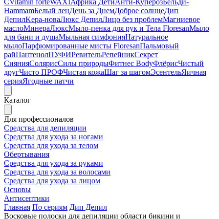
C
Vitamin forte
WAXI
Африка Дети
Анти-Купероз
Бельди-
Hammam
Белый лен
День за Днем
Доброе солнце
Дип
Депил
Kepa-нова
Люкс Депил
Лицо без проблем
Магниевое
масло
МинераЛюкс
Мыло-пенка для рук и Тела Floresan
Мыло
для бани и душа
Мыльная симфония
Натуральное
мыло
Парфюмированные мисты Floresan
Пальмовый
рай
Пантенол
ПУФИ
Ревитель
Репейник
Секрет
Сияния
Солярис
Силы природы
Фитнес Body
Флёрис
Чистый
друг
Чисто ПРОФ
Чистая кожа
Шаг за шагом
Эсентель
Яичная
серия
Ягодные патчи
Каталог
Для профессионалов
Средства для депиляции
Средства для ухода за ногами
Средства для ухода за телом
Обертывания
Средства для ухода за руками
Средства для ухода за волосами
Средства для ухода за лицом
Основы
Антисептики
Главная
По сериям
Дип Депил
Восковые полоски для депиляции области бикини и