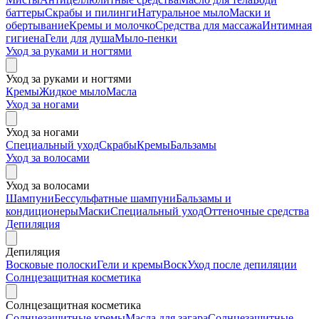
баттеры
Скрабы и пилинги
Натуральное мыло
Маски и
обертывание
Кремы и молочко
Средства для массажа
Интимная
гигиена
Гели для душа
Мыло-пенки
Уход за руками и ногтями
Уход за руками и ногтями
Кремы
Жидкое мыло
Масла
Уход за ногами
Уход за ногами
Специальный уход
Скрабы
Кремы
Бальзамы
Уход за волосами
Уход за волосами
Шампуни
Бессульфатные шампуни
Бальзамы и
кондиционеры
Маски
Специальный уход
Оттеночные средства
Депиляция
Депиляция
Восковые полоски
Гели и кремы
Воск
Уход после депиляции
Солнцезащитная косметика
Солнцезащитная косметика
Солнцезащитные кремы
Масла для загара
Солнцезащитные