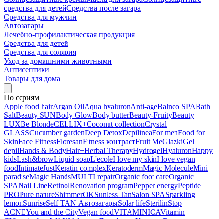
средства для детей
Средства после загара
Средства для мужчин
Автозагары
Лечебно-профилактическая продукция
Средства для детей
Средства для солярия
Уход за домашними животными
Антисептики
Товары для дома
По сериям
Apple food hair
Argan Oil
Aqua hyaluron
Anti-age
Balneo SPA
Bath
Salt
Beauty SUN
Body Glow
Body butter
Beauty-Fruity
Beauty
LUX
Be Blonde
CELLIX+
Coconut collection
Crystal
GLASS
Cucumber garden
Deep Detox
Depilinea
For men
Food for
Skin
Face Fitness
Floresan
Fitness контраст
Fruit Me
Glazki
Gel
depil
Hands & Body
Hair+
Herbal Therapy
Hydrogel
Hyaluron
Happy
kids
Lash&brow
Liquid soap
L'ecole
I love my skin
I love vegan
food
Intimate
Just
Keratin complex
Keratoderm
Magic Molecule
Mini
paradise
Magic Hands
MULTI repair
Organic foot care
Organic
SPA
Nail Line
Retinol
Renovation program
Pepper energy
Peptide
PRO
Pure nature
ShimmerOK
Sunless Tan
Salon SPA
Sparkling
lemon
Sunrise
Self TAN Автозагары
Solar life
Sterilin
Stop
ACNE
You and the City
Vegan food
VITAMINICA
Vitamin