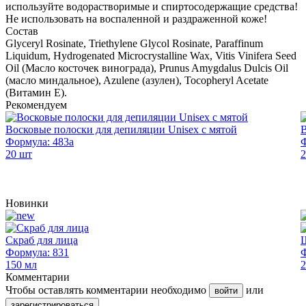
используйте водорастворимые и спиртосодержащие средства!
Не использовать на воспаленной и раздраженной коже!
Состав
Glyceryl Rosinate, Triethylene Glycol Rosinate, Paraffinum
Liquidum, Hydrogenated Microcrystalline Wax, Vitis Vinifera Seed
Oil (Масло косточек винограда), Prunus Amygdalus Dulcis Oil
(масло миндальное), Azulene (азулен), Tocopheryl Acetate
(Витамин Е).
Рекомендуем
Восковые полоски для депиляции Unisex с мятой
В
Формула: 483а
Ф
20 шт
2
Новинки
Скраб для лица
Ш
Формула: 831
Ф
150 мл
2
Комментарии
Чтобы оставлять комментарии необходимо
или
войти
зарегистрироваться