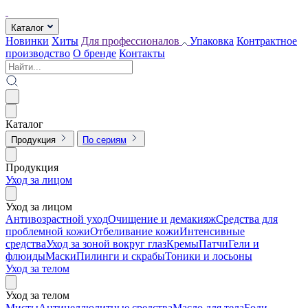
Каталог
Новинки
Хиты
Для профессионалов
Упаковка
Контрактное
производство
О бренде
Контакты
Каталог
Продукция
По сериям
Продукция
Уход за лицом
Уход за лицом
Антивозрастной уход
Очищение и демакияж
Средства для
проблемной кожи
Отбеливание кожи
Интенсивные
средства
Уход за зоной вокруг глаз
Кремы
Патчи
Гели и
флюиды
Маски
Пилинги и скрабы
Тоники и лосьоны
Уход за телом
Уход за телом
Мисты
Антицеллюлитные средства
Масло для тела
Боди