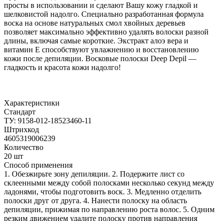
просты в использовании и сделают Вашу кожу гладкой и
шелковистой надолго. Специально разработанная формула
воска на основе натуральных смол хвойных деревьев
позволяет максимально эффективно удалять волоски разной
длины, включая самые короткие. Экстракт алоэ вера и
витамин Е способствуют увлажнению и восстановлению
кожи после депиляции. Восковые полоски Deep Depil —
гладкость и красота кожи надолго!
Характеристики
Стандарт
ТУ: 9158-012-18523460-11
Штрихкод
4605319006239
Количество
20 шт
Способ применения
1. Обезжирьте зону депиляции. 2. Подержите лист со
склеенными между собой полосками несколько секунд между
ладонями, чтобы подготовить воск. 3. Медленно отделить
полоски друг от друга. 4. Нанести полоску на область
депиляции, прижимая по направлению роста волос. 5. Одним
резким движением удалите полоску против направления