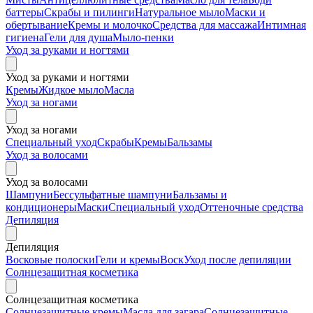
баттеры
Скрабы и пилинги
Натуральное мыло
Маски и
обертывание
Кремы и молочко
Средства для массажа
Интимная
гигиена
Гели для душа
Мыло-пенки
Уход за руками и ногтями
Уход за руками и ногтями
Кремы
Жидкое мыло
Масла
Уход за ногами
Уход за ногами
Специальный уход
Скрабы
Кремы
Бальзамы
Уход за волосами
Уход за волосами
Шампуни
Бессульфатные шампуни
Бальзамы и
кондиционеры
Маски
Специальный уход
Оттеночные средства
Депиляция
Депиляция
Восковые полоски
Гели и кремы
Воск
Уход после депиляции
Солнцезащитная косметика
Солнцезащитная косметика
Солнцезащитные кремы
Масла для загара
Солнцезащитные