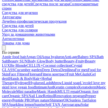
средства для детей
Средства после загара
Солнцезащитные
спреи
Средства для мужчин
Автозагары
Лечебно-профилактическая продукция
Средства для детей
Средства для солярия
Уход за домашними животными
Антисептики
Товары для дома
По сериям
Apple food hair
Argan Oil
Aqua hyaluron
Anti-age
Balneo SPA
Bath
Salt
Beauty SUN
Body Glow
Body butter
Beauty-Fruity
Beauty
LUX
Be Blonde
CELLIX+
Coconut collection
Crystal
GLASS
Cucumber garden
Deep Detox
Depilinea
For men
Food for
Skin
Face Fitness
Floresan
Fitness контраст
Fruit Me
Glazki
Gel
depil
Hands & Body
Hair+
Herbal
Therapy
Hydrogel
Hyaluron
Lash&brow
Liquid soap
L'ecole
I love my
skin
I love vegan food
Intimate
Just
Keratin complex
Keratoderm
Magic
Molecule
Mini paradise
Magic Hands
MULTI repair
Organic foot
care
Organic SPA
Nail Line
Retinol
Renovation program
Pepper
energy
Peptide PRO
Pure nature
ShimmerOK
Sunless Tan
Salon
SPA
Sparkling lemon
Sunrise
Self TAN Автозагары
Solar