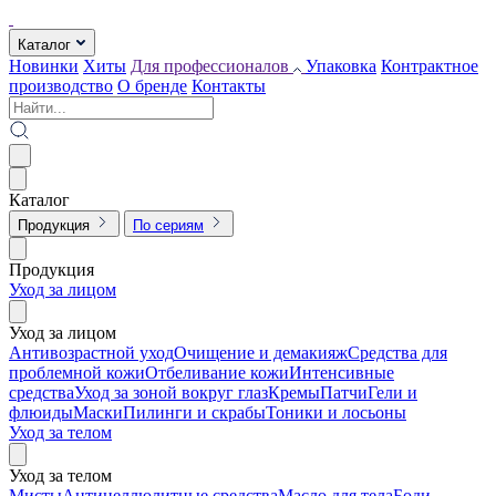
Каталог
Новинки
Хиты
Для профессионалов
Упаковка
Контрактное
производство
О бренде
Контакты
Каталог
Продукция
По сериям
Продукция
Уход за лицом
Уход за лицом
Антивозрастной уход
Очищение и демакияж
Средства для
проблемной кожи
Отбеливание кожи
Интенсивные
средства
Уход за зоной вокруг глаз
Кремы
Патчи
Гели и
флюиды
Маски
Пилинги и скрабы
Тоники и лосьоны
Уход за телом
Уход за телом
Мисты
Антицеллюлитные средства
Масло для тела
Боди