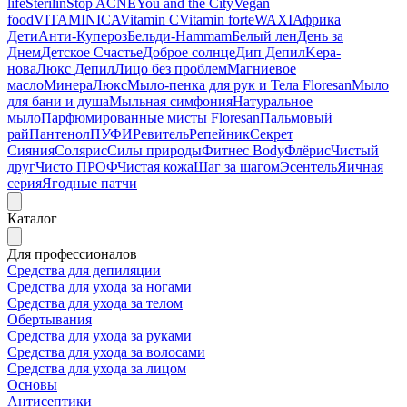
life
Sterilin
Stop ACNE
You and the City
Vegan
food
VITAMINICA
Vitamin C
Vitamin forte
WAXI
Африка
Дети
Анти-Купероз
Бельди-Hammam
Белый лен
День за
Днем
Детское Счастье
Доброе солнце
Дип Депил
Kepa-
нова
Люкс Депил
Лицо без проблем
Магниевое
масло
МинераЛюкс
Мыло-пенка для рук и Тела Floresan
Мыло
для бани и душа
Мыльная симфония
Натуральное
мыло
Парфюмированные мисты Floresan
Пальмовый
рай
Пантенол
ПУФИ
Ревитель
Репейник
Секрет
Сияния
Солярис
Силы природы
Фитнес Body
Флёрис
Чистый
друг
Чисто ПРОФ
Чистая кожа
Шаг за шагом
Эсентель
Яичная
серия
Ягодные патчи
Каталог
Для профессионалов
Средства для депиляции
Средства для ухода за ногами
Средства для ухода за телом
Обертывания
Средства для ухода за руками
Средства для ухода за волосами
Средства для ухода за лицом
Основы
Антисептики