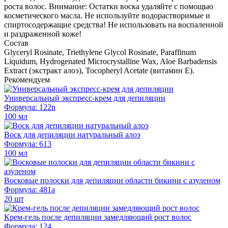
роста волос. Внимание: Остатки воска удаляйте с помощью
косметического масла. Не используйте водорастворимые и
спиртосодержащие средства! Не использовать на воспаленной
и раздраженной коже!
Состав
Glyceryl Rosinate, Triethylene Glycol Rosinate, Paraffinum
Liquidum, Hydrogenated Microcrystalline Wax, Aloe Barbadensis
Extract (экстракт алоэ), Tocopheryl Acetate (витамин Е).
Рекомендуем
Универсальный экспресс-крем для депиляции
Формула: 122n
100 мл
Воск для депиляции натуральный алоэ
Формула: 613
100 мл
Восковые полоски для депиляции области бикини с азуленом
Формула: 481а
20 шт
Крем-гель после депиляции замедляющий рост волос
Формула: 124