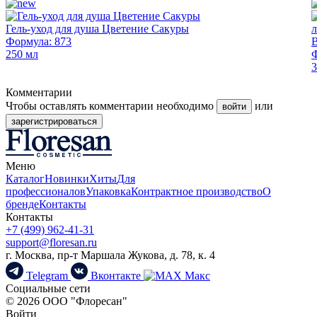
Гель-уход для душа Цветение Сакуры
Формула: 873
В
250 мл
3
Комментарии
Чтобы оставлять комментарии необходимо
или
войти
зарегистрироваться
Меню
Каталог
Новинки
Хиты
Для
профессионалов
Упаковка
Контрактное производство
О
бренде
Контакты
Контакты
+7 (499) 962-41-31
support@floresan.ru
г. Москва, пр-т Маршала Жукова, д. 78, к. 4
Telegram
Вконтакте
Макс
Социальные сети
© 2026 ООО "Флоресан"
Войти