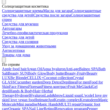
Солнцезащитная косметика
Солнцезащитные кремы
Масла для загара
Солнцезащитные
средства для детей
Средства после загара
Солнцезащитные
спреи
Средства для мужчин
Автозагары
Лечебно-профилактическая продукция
Средства для детей
Средства для солярия
Уход за домашними животными
Антисептики
Товары для дома
По сериям
Apple food hair
Argan Oil
Aqua hyaluron
Anti-age
Balneo SPA
Bath
Salt
Beauty SUN
Body Glow
Body butter
Beauty-Fruity
Beauty
LUX
Be Blonde
CELLIX+
Coconut collection
Crystal
GLASS
Cucumber garden
Deep Detox
Depilinea
For men
Food for
Skin
Face Fitness
Floresan
Fitness контраст
Fruit Me
Glazki
Gel
depil
Hands & Body
Hair+
Herbal
Therapy
Hydrogel
Hyaluron
Lash&brow
Liquid soap
L'ecole
I love my
skin
I love vegan food
Intimate
Just
Keratin complex
Keratoderm
Magic
Molecule
Mini paradise
Magic Hands
MULTI repair
Organic foot
care
Organic SPA
Nail Line
Retinol
Renovation program
Pepper