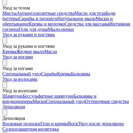
Уход за телом
Мисты
Антицеллюлитные средства
Масло для тела
Боди
баттеры
Скрабы и пилинги
Натуральное мыло
Маски и
обертывание
Кремы и молочко
Средства для массажа
Интимная
гигиена
Гели для душа
Мыло-пенки
Уход за руками и ногтями
Уход за руками и ногтями
Кремы
Жидкое мыло
Масла
Уход за ногами
Уход за ногами
Специальный уход
Скрабы
Кремы
Бальзамы
Уход за волосами
Уход за волосами
Шампуни
Бессульфатные шампуни
Бальзамы и
кондиционеры
Маски
Специальный уход
Оттеночные средства
Депиляция
Депиляция
Восковые полоски
Гели и кремы
Воск
Уход после депиляции
Солнцезащитная косметика