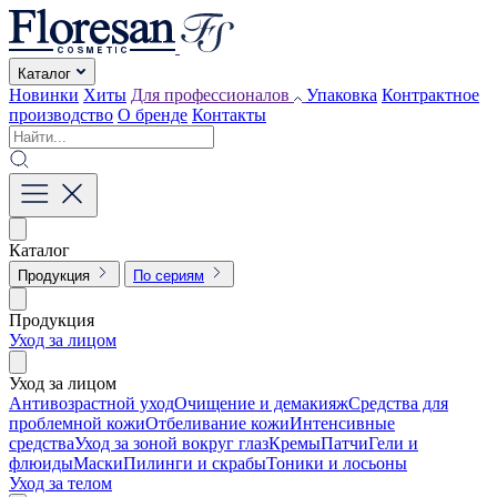
Каталог
Новинки
Хиты
Для профессионалов
Упаковка
Контрактное
производство
О бренде
Контакты
Каталог
Продукция
По сериям
Продукция
Уход за лицом
Уход за лицом
Антивозрастной уход
Очищение и демакияж
Средства для
проблемной кожи
Отбеливание кожи
Интенсивные
средства
Уход за зоной вокруг глаз
Кремы
Патчи
Гели и
флюиды
Маски
Пилинги и скрабы
Тоники и лосьоны
Уход за телом