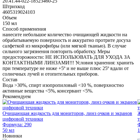
20.41.44-022-18523460-25
Штрихкод
4605319024103
Объем
150 мл
Способ применения
нанесите небольшое количество очищающей жидкости на
обрабатываемую поверхность и аккуратно протрите досуха
салфеткой из микрофибры (или мягкой тканью). В случае
сильного загрязнения повторить обработку. Меры
предосторожности: НЕ ИСПОЛЬЗОВАТЬ ДЛЯ УХОДА ЗА
КОНТАКТНЫМИ ЛИНЗАМИ!!! Условия хранения: хранить
при температуре не ниже +5º и не выше плюс 25º вдали от
солнечных лучей и отопительных приборов.
Состав
Вода >30%, спирт изопропиловый <10 %, поверхностно
активные вещества <5%, консервант <5%.
Рекомендуем
Очищающая жидкость для мониторов, линз очков и экранов
Ж
цифровой техники
Формула: 290
Ф
50 мл
1
Новинки