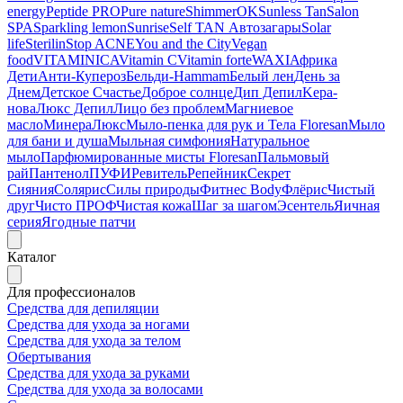
energy
Peptide PRO
Pure nature
ShimmerOK
Sunless Tan
Salon
SPA
Sparkling lemon
Sunrise
Self TAN Автозагары
Solar
life
Sterilin
Stop ACNE
You and the City
Vegan
food
VITAMINICA
Vitamin C
Vitamin forte
WAXI
Африка
Дети
Анти-Купероз
Бельди-Hammam
Белый лен
День за
Днем
Детское Счастье
Доброе солнце
Дип Депил
Kepa-
нова
Люкс Депил
Лицо без проблем
Магниевое
масло
МинераЛюкс
Мыло-пенка для рук и Тела Floresan
Мыло
для бани и душа
Мыльная симфония
Натуральное
мыло
Парфюмированные мисты Floresan
Пальмовый
рай
Пантенол
ПУФИ
Ревитель
Репейник
Секрет
Сияния
Солярис
Силы природы
Фитнес Body
Флёрис
Чистый
друг
Чисто ПРОФ
Чистая кожа
Шаг за шагом
Эсентель
Яичная
серия
Ягодные патчи
Каталог
Для профессионалов
Средства для депиляции
Средства для ухода за ногами
Средства для ухода за телом
Обертывания
Средства для ухода за руками
Средства для ухода за волосами