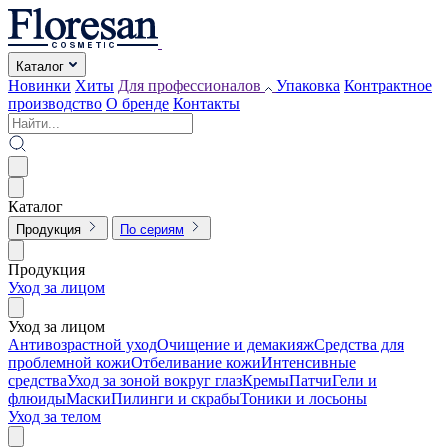
Каталог
Новинки
Хиты
Для профессионалов
Упаковка
Контрактное
производство
О бренде
Контакты
Каталог
Продукция
По сериям
Продукция
Уход за лицом
Уход за лицом
Антивозрастной уход
Очищение и демакияж
Средства для
проблемной кожи
Отбеливание кожи
Интенсивные
средства
Уход за зоной вокруг глаз
Кремы
Патчи
Гели и
флюиды
Маски
Пилинги и скрабы
Тоники и лосьоны
Уход за телом