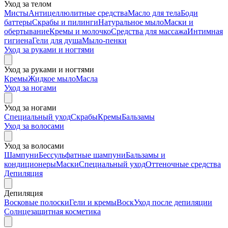
Уход за телом
Мисты
Антицеллюлитные средства
Масло для тела
Боди
баттеры
Скрабы и пилинги
Натуральное мыло
Маски и
обертывание
Кремы и молочко
Средства для массажа
Интимная
гигиена
Гели для душа
Мыло-пенки
Уход за руками и ногтями
Уход за руками и ногтями
Кремы
Жидкое мыло
Масла
Уход за ногами
Уход за ногами
Специальный уход
Скрабы
Кремы
Бальзамы
Уход за волосами
Уход за волосами
Шампуни
Бессульфатные шампуни
Бальзамы и
кондиционеры
Маски
Специальный уход
Оттеночные средства
Депиляция
Депиляция
Восковые полоски
Гели и кремы
Воск
Уход после депиляции
Солнцезащитная косметика