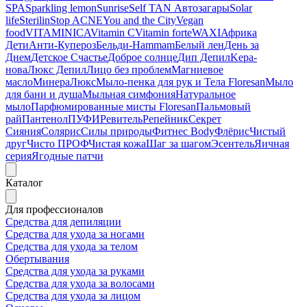
SPA
Sparkling lemon
Sunrise
Self TAN Автозагары
Solar
life
Sterilin
Stop ACNE
You and the City
Vegan
food
VITAMINICA
Vitamin C
Vitamin forte
WAXI
Африка
Дети
Анти-Купероз
Бельди-Hammam
Белый лен
День за
Днем
Детское Счастье
Доброе солнце
Дип Депил
Kepa-
нова
Люкс Депил
Лицо без проблем
Магниевое
масло
МинераЛюкс
Мыло-пенка для рук и Тела Floresan
Мыло
для бани и душа
Мыльная симфония
Натуральное
мыло
Парфюмированные мисты Floresan
Пальмовый
рай
Пантенол
ПУФИ
Ревитель
Репейник
Секрет
Сияния
Солярис
Силы природы
Фитнес Body
Флёрис
Чистый
друг
Чисто ПРОФ
Чистая кожа
Шаг за шагом
Эсентель
Яичная
серия
Ягодные патчи
Каталог
Для профессионалов
Средства для депиляции
Средства для ухода за ногами
Средства для ухода за телом
Обертывания
Средства для ухода за руками
Средства для ухода за волосами
Средства для ухода за лицом