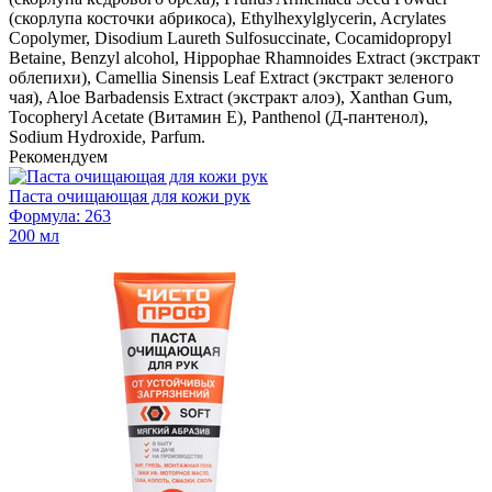
(скорлупа косточки абрикоса), Ethylhexylglycerin, Acrylates
Copolymer, Disodium Laureth Sulfosuccinate, Cocamidopropyl
Betaine, Benzyl alcohol, Hippophae Rhamnoides Extract (экстракт
облепихи), Camellia Sinensis Leaf Extract (экстракт зеленого
чая), Aloe Barbadensis Extract (экстракт алоэ), Xanthan Gum,
Tocopheryl Acetate (Витамин Е), Panthenol (Д-пантенол),
Sodium Hydroxide, Parfum.
Рекомендуем
Паста очищающая для кожи рук
Формула: 263
200 мл