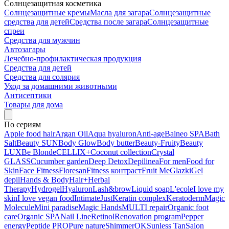
Солнцезащитная косметика
Солнцезащитные кремы
Масла для загара
Солнцезащитные
средства для детей
Средства после загара
Солнцезащитные
спреи
Средства для мужчин
Автозагары
Лечебно-профилактическая продукция
Средства для детей
Средства для солярия
Уход за домашними животными
Антисептики
Товары для дома
По сериям
Apple food hair
Argan Oil
Aqua hyaluron
Anti-age
Balneo SPA
Bath
Salt
Beauty SUN
Body Glow
Body butter
Beauty-Fruity
Beauty
LUX
Be Blonde
CELLIX+
Coconut collection
Crystal
GLASS
Cucumber garden
Deep Detox
Depilinea
For men
Food for
Skin
Face Fitness
Floresan
Fitness контраст
Fruit Me
Glazki
Gel
depil
Hands & Body
Hair+
Herbal
Therapy
Hydrogel
Hyaluron
Lash&brow
Liquid soap
L'ecole
I love my
skin
I love vegan food
Intimate
Just
Keratin complex
Keratoderm
Magic
Molecule
Mini paradise
Magic Hands
MULTI repair
Organic foot
care
Organic SPA
Nail Line
Retinol
Renovation program
Pepper
energy
Peptide PRO
Pure nature
ShimmerOK
Sunless Tan
Salon