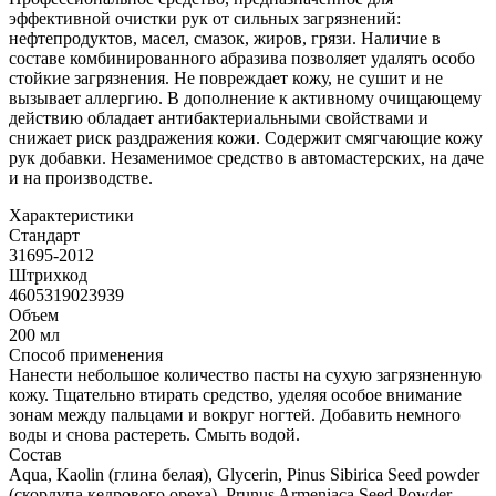
эффективной очистки рук от сильных загрязнений:
нефтепродуктов, масел, смазок, жиров, грязи. Наличие в
составе комбинированного абразива позволяет удалять особо
стойкие загрязнения. Не повреждает кожу, не сушит и не
вызывает аллергию. В дополнение к активному очищающему
действию обладает антибактериальными свойствами и
снижает риск раздражения кожи. Содержит смягчающие кожу
рук добавки. Незаменимое средство в автомастерских, на даче
и на производстве.
Характеристики
Стандарт
31695-2012
Штрихкод
4605319023939
Объем
200 мл
Способ применения
Нанести небольшое количество пасты на сухую загрязненную
кожу. Тщательно втирать средство, уделяя особое внимание
зонам между пальцами и вокруг ногтей. Добавить немного
воды и снова растереть. Смыть водой.
Состав
Aqua, Kaolin (глина белая), Glycerin, Pinus Sibirica Seed powder
(скорлупа кедрового ореха), Prunus Armeniaca Seed Powder