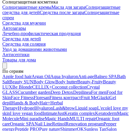
Солнцезащитная косметика
Солнцезащитные кремы
Масла для загара
Солнцезащитные
средства для детей
Средства после загара
Солнцезащитные
спреи
Средства для мужчин
Автозагары
Лечебно-профилактическая продукция
Средства для детей
Средства для солярия
Уход за домашними животными
Антисептики
Товары для дома
По сериям
Apple food hair
Argan Oil
Aqua hyaluron
Anti-age
Balneo SPA
Bath
Salt
Beauty SUN
Body Glow
Body butter
Beauty-Fruity
Beauty
LUX
Be Blonde
CELLIX+
Coconut collection
Crystal
GLASS
Cucumber garden
Deep Detox
Depilinea
For men
Food for
Skin
Face Fitness
Floresan
Fitness контраст
Fruit Me
Glazki
Gel
depil
Hands & Body
Hair+
Herbal
Therapy
Hydrogel
Hyaluron
Lash&brow
Liquid soap
L'ecole
I love my
skin
I love vegan food
Intimate
Just
Keratin complex
Keratoderm
Magic
Molecule
Mini paradise
Magic Hands
MULTI repair
Organic foot
care
Organic SPA
Nail Line
Retinol
Renovation program
Pepper
energy
Peptide PRO
Pure nature
ShimmerOK
Sunless Tan
Salon