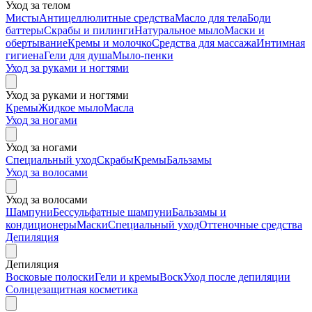
Уход за телом
Мисты
Антицеллюлитные средства
Масло для тела
Боди
баттеры
Скрабы и пилинги
Натуральное мыло
Маски и
обертывание
Кремы и молочко
Средства для массажа
Интимная
гигиена
Гели для душа
Мыло-пенки
Уход за руками и ногтями
Уход за руками и ногтями
Кремы
Жидкое мыло
Масла
Уход за ногами
Уход за ногами
Специальный уход
Скрабы
Кремы
Бальзамы
Уход за волосами
Уход за волосами
Шампуни
Бессульфатные шампуни
Бальзамы и
кондиционеры
Маски
Специальный уход
Оттеночные средства
Депиляция
Депиляция
Восковые полоски
Гели и кремы
Воск
Уход после депиляции
Солнцезащитная косметика