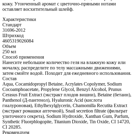
кожу. Утонченный аромат с цветочно-пряными нотами
оставляет восхитительный шлейф.
Характеристики
Стандарт
31696-2012
Штрихкод
4605319026084
Объем
250 мл
Способ применения
Нанесите небольшое количество геля на влажную кожу или
мочалку, распределите по телу массажными движениями,
затем смойте водой. Походит для ежедневного использования.
Состав
Aqua, Cocamidopropyl Betaine, Acrylates Copolymer, Sodium
Cocoamphoacetate, Propylene Glycol, Benzyl Alcohol, Prunus
Cerasus Fruit Extract (экстракт плодов вишни), Betaine (бетаин),
Panthenol (Д-пантенол), Hyaluronic Acid (кислота
гиалуроновая), Ethylhexylglycerin, Chamomilla Recutita Extract
(экстракт ромашки аптечной), Snail secretion filtrate (фильтрат
улиточного секрета), Sodium Hydroxide, Xanthan Gum, Parfum,
Synthetic Fluorphlogopite, Titanium Dioxide, Tin Oxide, CI 14720,
CI 20285.
Рекомендуем