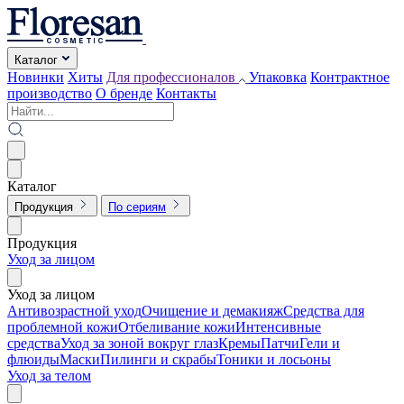
Каталог
Новинки
Хиты
Для профессионалов
Упаковка
Контрактное
производство
О бренде
Контакты
Каталог
Продукция
По сериям
Продукция
Уход за лицом
Уход за лицом
Антивозрастной уход
Очищение и демакияж
Средства для
проблемной кожи
Отбеливание кожи
Интенсивные
средства
Уход за зоной вокруг глаз
Кремы
Патчи
Гели и
флюиды
Маски
Пилинги и скрабы
Тоники и лосьоны
Уход за телом