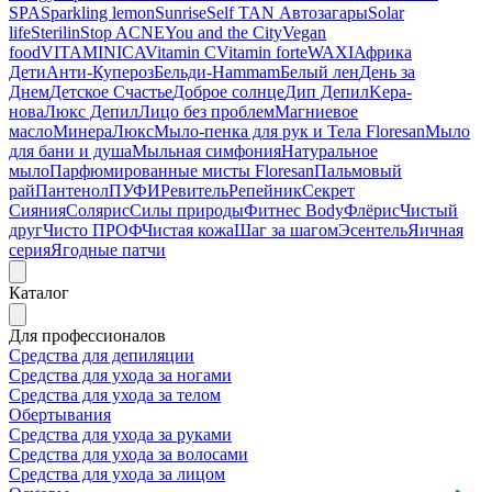
SPA
Sparkling lemon
Sunrise
Self TAN Автозагары
Solar
life
Sterilin
Stop ACNE
You and the City
Vegan
food
VITAMINICA
Vitamin C
Vitamin forte
WAXI
Африка
Дети
Анти-Купероз
Бельди-Hammam
Белый лен
День за
Днем
Детское Счастье
Доброе солнце
Дип Депил
Kepa-
нова
Люкс Депил
Лицо без проблем
Магниевое
масло
МинераЛюкс
Мыло-пенка для рук и Тела Floresan
Мыло
для бани и душа
Мыльная симфония
Натуральное
мыло
Парфюмированные мисты Floresan
Пальмовый
рай
Пантенол
ПУФИ
Ревитель
Репейник
Секрет
Сияния
Солярис
Силы природы
Фитнес Body
Флёрис
Чистый
друг
Чисто ПРОФ
Чистая кожа
Шаг за шагом
Эсентель
Яичная
серия
Ягодные патчи
Каталог
Для профессионалов
Средства для депиляции
Средства для ухода за ногами
Средства для ухода за телом
Обертывания
Средства для ухода за руками
Средства для ухода за волосами
Средства для ухода за лицом