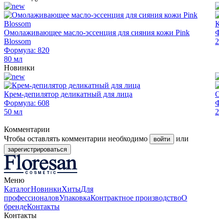
К
Омолаживающее масло-эссенция для сияния кожи Pink
Ф
Blossom
2
Формула: 820
80 мл
Новинки
Крем-депилятор деликатный для лица
О
Формула: 608
Ф
50 мл
2
Комментарии
Чтобы оставлять комментарии необходимо
или
войти
зарегистрироваться
Меню
Каталог
Новинки
Хиты
Для
профессионалов
Упаковка
Контрактное производство
О
бренде
Контакты
Контакты