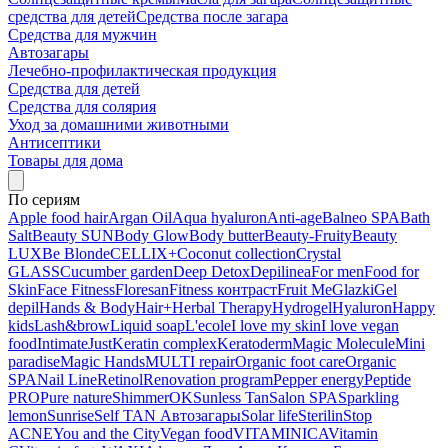
средства для детей
Средства после загара
Средства для мужчин
Автозагары
Лечебно-профилактическая продукция
Средства для детей
Средства для солярия
Уход за домашними животными
Антисептики
Товары для дома
По сериям
Apple food hair
Argan Oil
Aqua hyaluron
Anti-age
Balneo SPA
Bath
Salt
Beauty SUN
Body Glow
Body butter
Beauty-Fruity
Beauty
LUX
Be Blonde
CELLIX+
Coconut collection
Crystal
GLASS
Cucumber garden
Deep Detox
Depilinea
For men
Food for
Skin
Face Fitness
Floresan
Fitness контраст
Fruit Me
Glazki
Gel
depil
Hands & Body
Hair+
Herbal Therapy
Hydrogel
Hyaluron
Happy
kids
Lash&brow
Liquid soap
L'ecole
I love my skin
I love vegan
food
Intimate
Just
Keratin complex
Keratoderm
Magic Molecule
Mini
paradise
Magic Hands
MULTI repair
Organic foot care
Organic
SPA
Nail Line
Retinol
Renovation program
Pepper energy
Peptide
PRO
Pure nature
ShimmerOK
Sunless Tan
Salon SPA
Sparkling
lemon
Sunrise
Self TAN Автозагары
Solar life
Sterilin
Stop
ACNE
You and the City
Vegan food
VITAMINICA
Vitamin