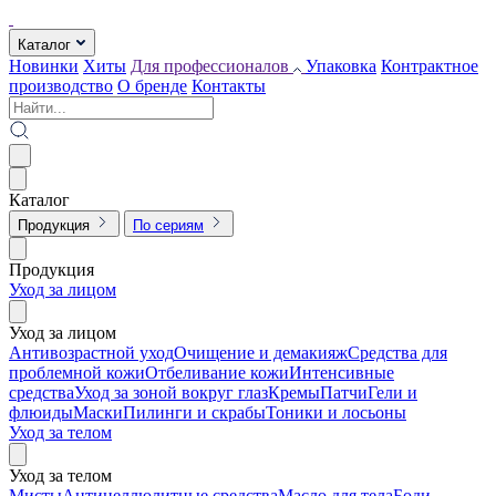
Каталог
Новинки
Хиты
Для профессионалов
Упаковка
Контрактное
производство
О бренде
Контакты
Каталог
Продукция
По сериям
Продукция
Уход за лицом
Уход за лицом
Антивозрастной уход
Очищение и демакияж
Средства для
проблемной кожи
Отбеливание кожи
Интенсивные
средства
Уход за зоной вокруг глаз
Кремы
Патчи
Гели и
флюиды
Маски
Пилинги и скрабы
Тоники и лосьоны
Уход за телом
Уход за телом
Мисты
Антицеллюлитные средства
Масло для тела
Боди