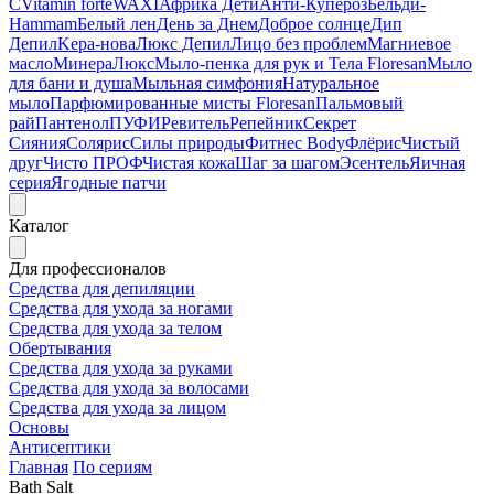
C
Vitamin forte
WAXI
Африка Дети
Анти-Купероз
Бельди-
Hammam
Белый лен
День за Днем
Доброе солнце
Дип
Депил
Kepa-нова
Люкс Депил
Лицо без проблем
Магниевое
масло
МинераЛюкс
Мыло-пенка для рук и Тела Floresan
Мыло
для бани и душа
Мыльная симфония
Натуральное
мыло
Парфюмированные мисты Floresan
Пальмовый
рай
Пантенол
ПУФИ
Ревитель
Репейник
Секрет
Сияния
Солярис
Силы природы
Фитнес Body
Флёрис
Чистый
друг
Чисто ПРОФ
Чистая кожа
Шаг за шагом
Эсентель
Яичная
серия
Ягодные патчи
Каталог
Для профессионалов
Средства для депиляции
Средства для ухода за ногами
Средства для ухода за телом
Обертывания
Средства для ухода за руками
Средства для ухода за волосами
Средства для ухода за лицом
Основы
Антисептики
Главная
По сериям
Bath Salt