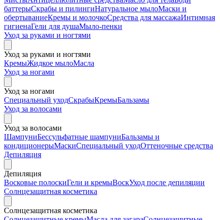
баттеры
Скрабы и пилинги
Натуральное мыло
Маски и
обертывание
Кремы и молочко
Средства для массажа
Интимная
гигиена
Гели для душа
Мыло-пенки
Уход за руками и ногтями
Уход за руками и ногтями
Кремы
Жидкое мыло
Масла
Уход за ногами
Уход за ногами
Специальный уход
Скрабы
Кремы
Бальзамы
Уход за волосами
Уход за волосами
Шампуни
Бессульфатные шампуни
Бальзамы и
кондиционеры
Маски
Специальный уход
Оттеночные средства
Депиляция
Депиляция
Восковые полоски
Гели и кремы
Воск
Уход после депиляции
Солнцезащитная косметика
Солнцезащитная косметика
Солнцезащитные кремы
Масла для загара
Солнцезащитные