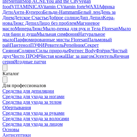
life
Sterilin
Stop ACNE
You and the City
Vegan
food
VITAMINICA
Vitamin C
Vitamin forte
WAXI
Африка
Дети
Анти-Купероз
Бельди-Hammam
Белый лен
День за
Днем
Детское Счастье
Доброе солнце
Дип Депил
Kepa-
нова
Люкс Депил
Лицо без проблем
Магниевое
масло
МинераЛюкс
Мыло-пенка для рук и Тела Floresan
Мыло
для бани и душа
Мыльная симфония
Натуральное
мыло
Парфюмированные мисты Floresan
Пальмовый
рай
Пантенол
ПУФИ
Ревитель
Репейник
Секрет
Сияния
Солярис
Силы природы
Фитнес Body
Флёрис
Чистый
друг
Чисто ПРОФ
Чистая кожа
Шаг за шагом
Эсентель
Яичная
серия
Ягодные патчи
Каталог
Для профессионалов
Средства для депиляции
Средства для ухода за ногами
Средства для ухода за телом
Обертывания
Средства для ухода за руками
Средства для ухода за волосами
Средства для ухода за лицом
Основы
Антисептики