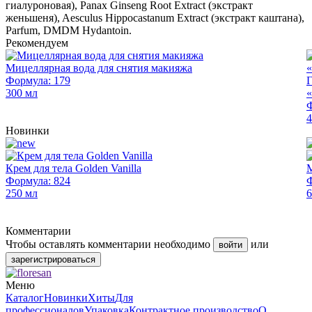
гиалуроновая), Panax Ginseng Root Extract (экстракт
женьшеня), Aesculus Hippocastanum Extract (экстракт каштана),
Parfum, DMDM Hydantoin.
Рекомендуем
Мицеллярная вода для снятия макияжа
Формула: 179
Г
300 мл
Ф
4
Новинки
Крем для тела Golden Vanilla
М
Формула: 824
Ф
250 мл
6
Комментарии
Чтобы оставлять комментарии необходимо
или
войти
зарегистрироваться
Меню
Каталог
Новинки
Хиты
Для
профессионалов
Упаковка
Контрактное производство
О