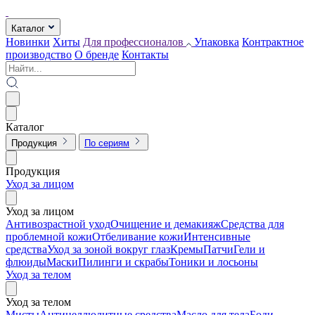
Каталог
Новинки
Хиты
Для профессионалов
Упаковка
Контрактное
производство
О бренде
Контакты
Каталог
Продукция
По сериям
Продукция
Уход за лицом
Уход за лицом
Антивозрастной уход
Очищение и демакияж
Средства для
проблемной кожи
Отбеливание кожи
Интенсивные
средства
Уход за зоной вокруг глаз
Кремы
Патчи
Гели и
флюиды
Маски
Пилинги и скрабы
Тоники и лосьоны
Уход за телом
Уход за телом
Мисты
Антицеллюлитные средства
Масло для тела
Боди