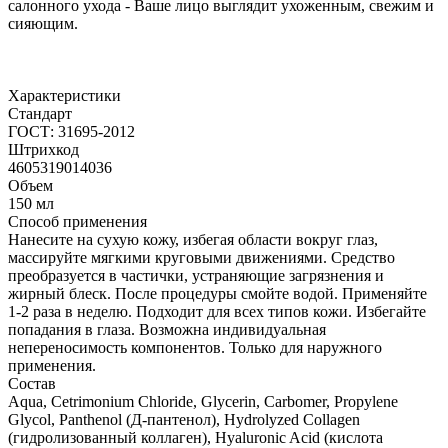
салонного ухода - Ваше лицо выглядит ухоженным, свежим и
сияющим.
Характеристики
Стандарт
ГОСТ: 31695-2012
Штрихкод
4605319014036
Объем
150 мл
Способ применения
Нанесите на сухую кожу, избегая области вокруг глаз,
массируйте мягкими круговыми движениями. Средство
преобразуется в частички, устраняющие загрязнения и
жирный блеск. После процедуры смойте водой. Применяйте
1-2 раза в неделю. Подходит для всех типов кожи. Избегайте
попадания в глаза. Возможна индивидуальная
непереносимость компонентов. Только для наружного
применения.
Состав
Aqua, Cetrimonium Chloride, Glycerin, Carbomer, Propylene
Glycol, Panthenol (Д-пантенол), Hydrolyzed Collagen
(гидролизованный коллаген), Hyaluronic Acid (кислота