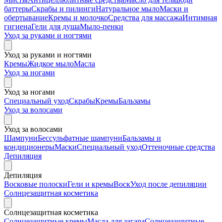
баттеры
Скрабы и пилинги
Натуральное мыло
Маски и
обертывание
Кремы и молочко
Средства для массажа
Интимная
гигиена
Гели для душа
Мыло-пенки
Уход за руками и ногтями
Уход за руками и ногтями
Кремы
Жидкое мыло
Масла
Уход за ногами
Уход за ногами
Специальный уход
Скрабы
Кремы
Бальзамы
Уход за волосами
Уход за волосами
Шампуни
Бессульфатные шампуни
Бальзамы и
кондиционеры
Маски
Специальный уход
Оттеночные средства
Депиляция
Депиляция
Восковые полоски
Гели и кремы
Воск
Уход после депиляции
Солнцезащитная косметика
Солнцезащитная косметика
Солнцезащитные кремы
Масла для загара
Солнцезащитные