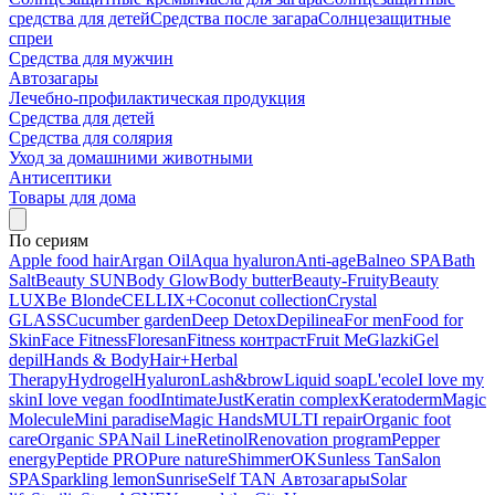
средства для детей
Средства после загара
Солнцезащитные
спреи
Средства для мужчин
Автозагары
Лечебно-профилактическая продукция
Средства для детей
Средства для солярия
Уход за домашними животными
Антисептики
Товары для дома
По сериям
Apple food hair
Argan Oil
Aqua hyaluron
Anti-age
Balneo SPA
Bath
Salt
Beauty SUN
Body Glow
Body butter
Beauty-Fruity
Beauty
LUX
Be Blonde
CELLIX+
Coconut collection
Crystal
GLASS
Cucumber garden
Deep Detox
Depilinea
For men
Food for
Skin
Face Fitness
Floresan
Fitness контраст
Fruit Me
Glazki
Gel
depil
Hands & Body
Hair+
Herbal
Therapy
Hydrogel
Hyaluron
Lash&brow
Liquid soap
L'ecole
I love my
skin
I love vegan food
Intimate
Just
Keratin complex
Keratoderm
Magic
Molecule
Mini paradise
Magic Hands
MULTI repair
Organic foot
care
Organic SPA
Nail Line
Retinol
Renovation program
Pepper
energy
Peptide PRO
Pure nature
ShimmerOK
Sunless Tan
Salon
SPA
Sparkling lemon
Sunrise
Self TAN Автозагары
Solar